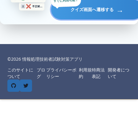
すぐに利用可能！
→
クイズ画面へ遷移する
©︎
2026
情報処理技術者試験対策アプリ
このサイトに
ブロ
プライバシーポ
利用規
特商法
開発者につ
ついて
グ
リシー
約
表記
いて