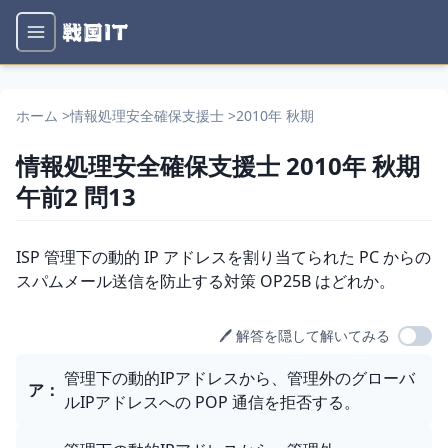
ホーム
>
情報処理安全確保支援士
>
2010年 秋期
情報処理安全確保支援士
2010年 秋期
午前2
問
13
問題文
ISP 管理下の動的 IP アドレスを割り当てられた PC からの
スパムメール送信を防止する対策 OP25B はどれか。
🖊️ 解答を隠して解いてみる
選択肢
管理下の動的IPアドレスから、管理外のグローバ
ア
：
ルIPアドレスへの POP 通信を拒否する。