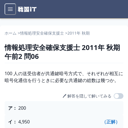
ホーム
>
情報処理安全確保支援士
>
2011年 秋期
情報処理安全確保支援士
2011年 秋期
午前2
問
06
問題文
100 人の送受信者が共通鍵暗号方式で、それぞれが相互に
暗号化通信を行うときに必要な共通鍵の総数は幾つか。
🖊️ 解答を隠して解いてみる
選択肢
ア
：
200
イ
：
4,950
（正解）