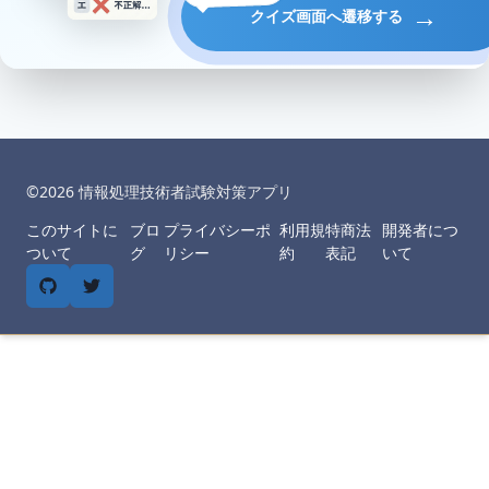
→
クイズ画面へ遷移する
©︎
2026
情報処理技術者試験対策アプリ
このサイトに
ブロ
プライバシーポ
利用規
特商法
開発者につ
ついて
グ
リシー
約
表記
いて