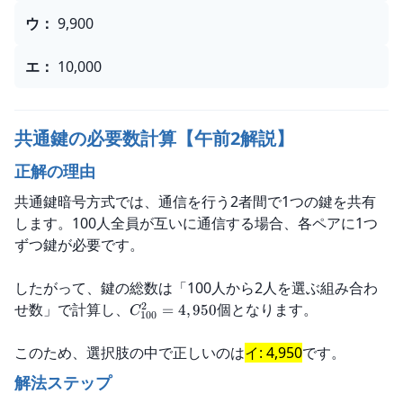
ウ
：
9,900
エ
：
10,000
共通鍵の必要数計算【午前2解説】
正解の理由
共通鍵暗号方式では、通信を行う2者間で1つの鍵を共有
します。100人全員が互いに通信する場合、各ペアに1つ
ずつ鍵が必要です。
したがって、鍵の総数は「100人から2人を選ぶ組み合わ
2
せ数」で計算し、
個となります。
=
4
,
950
C
100
このため、選択肢の中で正しいのは
イ: 4,950
です。
解法ステップ