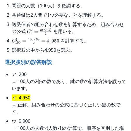
問題の人数（100人）を確認する。
共通鍵は2人間で1つ必要なことを理解する。
送受信者の組み合わせ数を計算するため、組み合わせ
(
−
1
)
2
の公式
を用いる。
n
n
=
C
2
n
100
×
99
2
を計算する。
=
=
4
,
950
C
100
2
選択肢の中から4,950を選ぶ。
選択肢別の誤答解説
ア: 200
→ 100人の2倍の数であり、鍵の数の計算方法を誤って
います。
イ: 4,950
→ 正解。組み合わせの公式に基づく正しい鍵の数で
す。
ウ: 9,900
→ 100人の人数×(人数-1)の計算で、順序を区別した場