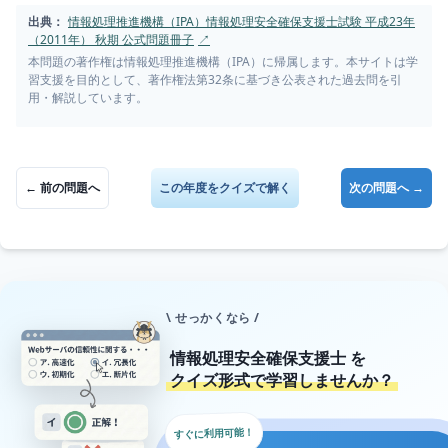
出典：
情報処理推進機構（IPA）情報処理安全確保支援士試験 平成23年
（2011年） 秋期 公式問題冊子
↗
本問題の著作権は情報処理推進機構（IPA）に帰属します。本サイトは学
習支援を目的として、著作権法第32条に基づき公表された過去問を引
用・解説しています。
← 前の問題へ
この年度をクイズで解く
次の問題へ →
\ せっかくなら /
情報処理安全確保支援士
を
クイズ形式で学習しませんか？
すぐに利用可能！