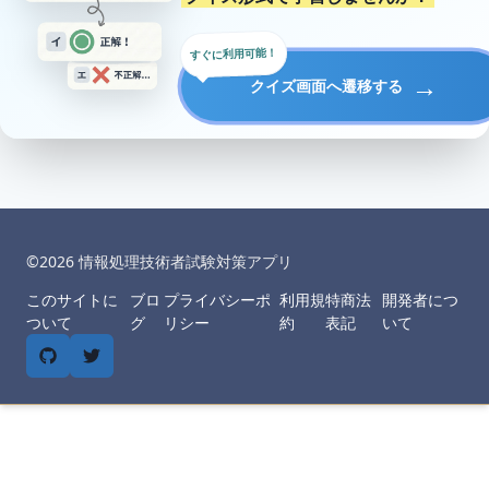
すぐに利用可能！
→
クイズ画面へ遷移する
©︎
2026
情報処理技術者試験対策アプリ
このサイトに
ブロ
プライバシーポ
利用規
特商法
開発者につ
ついて
グ
リシー
約
表記
いて