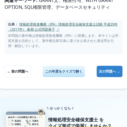
関連キーワード:
 GRANT文、権限付与、WITH GRANT 
OPTION, SQL権限管理、データベースセキュリティ
出典：
情報処理推進機構（IPA）情報処理安全確保支援士試験 平成29年
（2017年） 春期 公式問題冊子
↗
本問題の著作権は情報処理推進機構（IPA）に帰属します。本サイトは学
習支援を目的として、著作権法第32条に基づき公表された過去問を引
用・解説しています。
← 前の問題へ
この年度をクイズで解く
次の問題へ →
\ せっかくなら /
情報処理安全確保支援士
を
クイズ形式で学習しませんか？