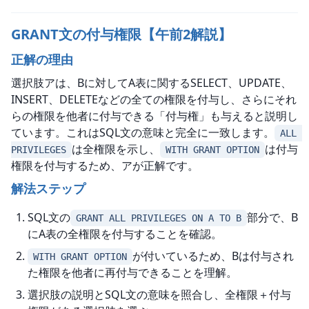
GRANT文の付与権限【午前2解説】
正解の理由
選択肢アは、Bに対してA表に関するSELECT、UPDATE、
INSERT、DELETEなどの全ての権限を付与し、さらにそれ
らの権限を他者に付与できる「付与権」も与えると説明し
ています。これはSQL文の意味と完全に一致します。
ALL 
は全権限を示し、
は付与
PRIVILEGES
WITH GRANT OPTION
権限を付与するため、アが正解です。
解法ステップ
SQL文の
部分で、B
GRANT ALL PRIVILEGES ON A TO B
にA表の全権限を付与することを確認。
が付いているため、Bは付与され
WITH GRANT OPTION
た権限を他者に再付与できることを理解。
選択肢の説明とSQL文の意味を照合し、全権限＋付与