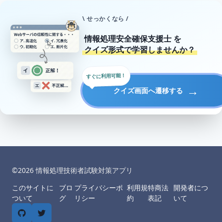
\ せっかくなら /
情報処理安全確保支援士
を
クイズ形式で学習しませんか？
すぐに利用可能！
→
クイズ画面へ遷移する
©︎
2026
情報処理技術者試験対策アプリ
このサイトに
ブロ
プライバシーポ
利用規
特商法
開発者につ
ついて
グ
リシー
約
表記
いて