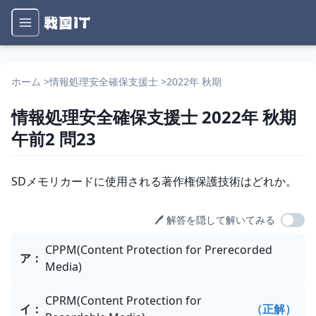
ホーム
>
情報処理安全確保支援士
>
2022年 秋期
情報処理安全確保支援士
2022年 秋期
午前2
問
23
問題文
SDメモリカードに使用される著作権保護技術はどれか。
🖊️ 解答を隠して解いてみる
選択肢
CPPM(Content Protection for Prerecorded
ア
：
Media)
CPRM(Content Protection for
イ
：
（正解）