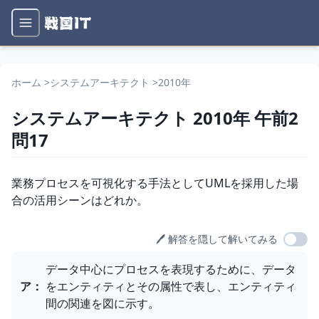
ホーム
>
システムアーキテクト
>
2010年
システムアーキテクト
2010年
午前2
問
17
問題文
業務プロセスを可視化する手法としてUMLを採用した場
合の活用シーンはどれか。
🖊️ 解答を隠して解いてみる
選択肢
データ中心にプロセスを表現するために、データ
ア
：
をエンティティとその属性で表し、エンティティ
間の関連を図に示す。