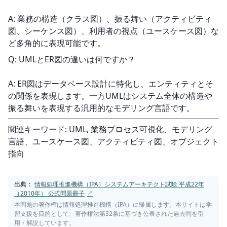
A: 業務の構造（クラス図）、振る舞い（アクティビティ
図、シーケンス図）、利用者の視点（ユースケース図）な
ど多角的に表現可能です。
Q: UMLとER図の違いは何ですか？
A: ER図はデータベース設計に特化し、エンティティとそ
の関係を表現します。一方UMLはシステム全体の構造や
振る舞いを表現する汎用的なモデリング言語です。
関連キーワード: UML, 業務プロセス可視化、モデリング
言語、ユースケース図、アクティビティ図、オブジェクト
指向
出典：
情報処理推進機構（IPA）システムアーキテクト試験 平成22年
（2010年） 公式問題冊子
↗
本問題の著作権は情報処理推進機構（IPA）に帰属します。本サイトは学
習支援を目的として、著作権法第32条に基づき公表された過去問を引
用・解説しています。