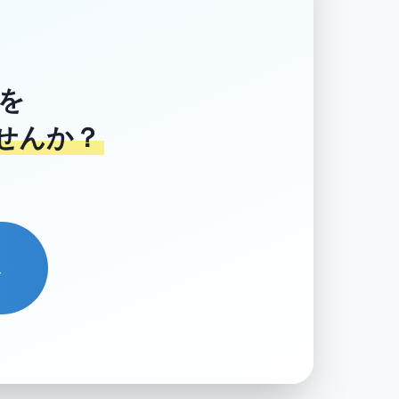
を
せんか？
→