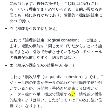
に該当します。複数の操作を「同じ時点に実行され
る」という理由でまとめているため、目的が異なる処
理でも一緒にされがちであり、情報的／機能的結束に
比べて弱い。
ウ（機能を引数で切り替え）
これは「論理的結束（logical cohesion）」に相当し
ます。複数の機能を「同じカテゴリだから」という論
理でまとめ、引数で分岐させているため、モジュール
の責務が拡散しやすく、結束性は低い。
エ（順序が固定でAの結果をBが使う）
これは「順次結束（sequential cohesion）」です。モ
ジュール内の要素がデータの流れや実行順序で結び付
いているため、時間的・手続き的結束よりは強いが、
データ＋操作を単一概念で隠蔽する
ア
（情報的／機能
的結束）よりは弱い。したがってエはアの次に強い位
置づけになります。