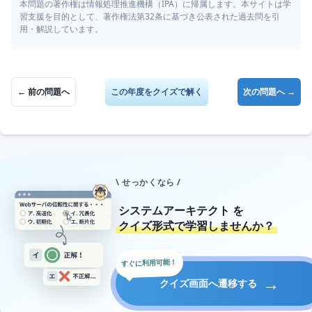
本問題の著作権は情報処理推進機構（IPA）に帰属します。本サイトは学
習支援を目的として、著作権法第32条に基づき公表された過去問を引
用・解説しています。
← 前の問題へ
この年度をクイズで解く
次の問題へ →
\ せっかくなら /
システムアーキテクト
を
クイズ形式で学習しませんか？
すぐに利用可能！
→
クイズ画面へ遷移する