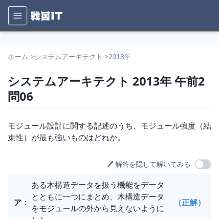
ホーム
>
システムアーキテクト
>
2013年
システムアーキテクト
2013年
午前2
問
06
問題文
モジュール設計に関する記述のうち、モジュール強度（結
束性）が最も強いものはどれか。
🖊️ 解答を隠して解いてみる
選択肢
ある木構造データを扱う機能をデータ
とともに一つにまとめ、木構造データ
ア
：
（正解）
をモジュールの外から見えないように