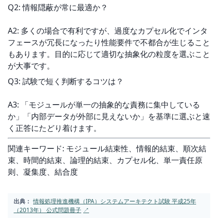
Q2: 情報隠蔽が常に最適か？
A2: 多くの場合で有利ですが、過度なカプセル化でインタ
フェースが冗長になったり性能要件で不都合が生じること
もあります。目的に応じて適切な抽象化の粒度を選ぶこと
が大事です。
Q3: 試験で短く判断するコツは？
A3: 「モジュールが単一の抽象的な責務に集中している
か」「内部データが外部に見えないか」を基準に選ぶと速
く正答にたどり着けます。
関連キーワード: モジュール結束性、情報的結束、順次結
束、時間的結束、論理的結束、カプセル化、単一責任原
则、凝集度、結合度
出典：
情報処理推進機構（IPA）システムアーキテクト試験 平成25年
（2013年） 公式問題冊子
↗