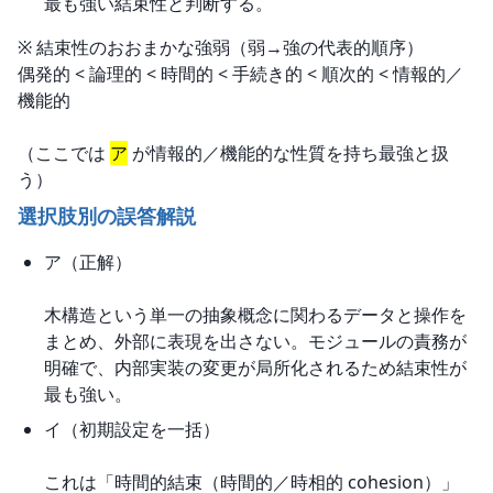
最も強い結束性と判断する。
※ 結束性のおおまかな強弱（弱→強の代表的順序）

偶発的 < 論理的 < 時間的 < 手続き的 < 順次的 < 情報的／
機能的
（ここでは 
ア
 が情報的／機能的な性質を持ち最強と扱
う）
選択肢別の誤答解説
ア（正解）
木構造という単一の抽象概念に関わるデータと操作を
まとめ、外部に表現を出さない。モジュールの責務が
明確で、内部実装の変更が局所化されるため結束性が
最も強い。
イ（初期設定を一括）
これは「時間的結束（時間的／時相的 cohesion）」