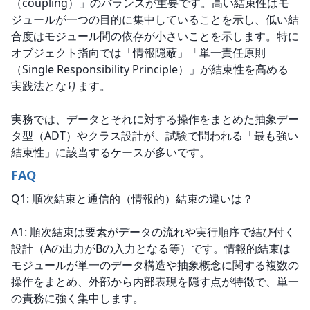
（coupling）」のバランスが重要です。高い結束性はモ
ジュールが一つの目的に集中していることを示し、低い結
合度はモジュール間の依存が小さいことを示します。特に
オブジェクト指向では「情報隠蔽」「単一責任原則
（Single Responsibility Principle）」が結束性を高める
実践法となります。
実務では、データとそれに対する操作をまとめた抽象デー
タ型（ADT）やクラス設計が、試験で問われる「最も強い
結束性」に該当するケースが多いです。
FAQ
Q1: 順次結束と通信的（情報的）結束の違いは？
A1: 順次結束は要素がデータの流れや実行順序で結び付く
設計（Aの出力がBの入力となる等）です。情報的結束は
モジュールが単一のデータ構造や抽象概念に関する複数の
操作をまとめ、外部から内部表現を隠す点が特徴で、単一
の責務に強く集中します。