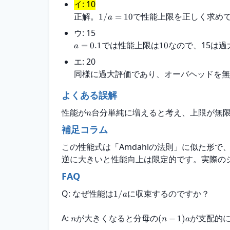
イ: 10
正解。
で性能上限を正しく求め
1/
=
10
a
ウ: 15
では性能上限は
なので、15は過
=
0.1
10
a
エ: 20
同様に過大評価であり、オーバヘッドを無
よくある誤解
性能が
台分単純に増えると考え、上限が無
n
補足コラム
この性能式は「Amdahlの法則」に似た形
逆に大きいと性能向上は限定的です。実際の
FAQ
Q: なぜ性能は
に収束するのですか？
1/
a
A: 
が大きくなると分母の
が支配的
(
−
1
)
n
n
a