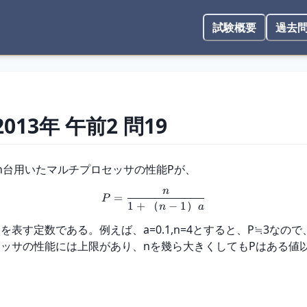
試験概要
過去
2013年
午前2
問
19
をn台用いたマルチプロセッサの性能Pが、
n
=
P
1
+
（
−
1
）
n
a
表す定数である。例えば、a=0.1,n=4とすると、P≒3なの
ッサの性能には上限があり、nを幾ら大きくしてもPはある値以上