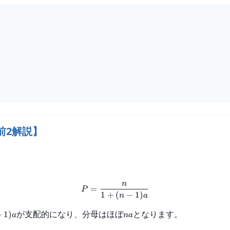
前2解説】
n
=
P
1
+
(
−
1
)
n
a
が支配的になり、分母はほぼ
となります。
−
1
)
a
na