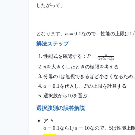
したがって、
となります。
なので、性能の上限は
=
0.1
1/
a
解法ステップ
性能式を確認する：
=
n
P
1
+
(
−
1
)
n
a
を大きくしたときの極限を考える
n
分母の
は無視できるほど小さくなるため
1
を代入し、
の上限を計算する
=
0.1
a
P
選択肢から
を選ぶ
10
選択肢別の誤答解説
ア: 5
なら
なので、5は性能上
=
0.1
1/
=
10
a
a