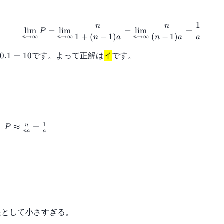
1
n
n
lim
=
lim
=
lim
=
P
1
+
(
−
1
)
(
−
1
)
→
∞
→
∞
→
∞
n
a
n
a
a
n
n
n
です。よって正解は
イ
です。
0.1
=
10
1
、
≈
=
n
P
na
a
限として小さすぎる。