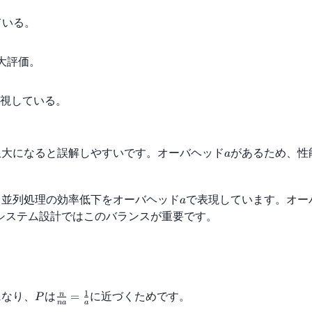
ている。
大評価。
視している。
限大になると誤解しやすいです。オーバヘッド
があるため、性
a
で、並列処理の効率低下をオーバヘッド
で表現しています。オー
a
システム設計ではこのバランスが重要です。
1
になり、
は
に近づくためです。
=
n
P
na
a