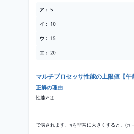
選択肢
ア
：
5
イ
：
10
ウ
：
15
エ
：
20
マルチプロセッサ性能の上限値【午
正解の理由
性能
は
P
で表されます。
を非常に大きくすると、
(
n
n