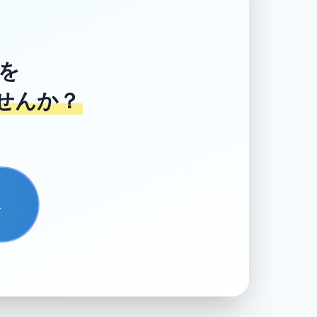
を
せんか？
→