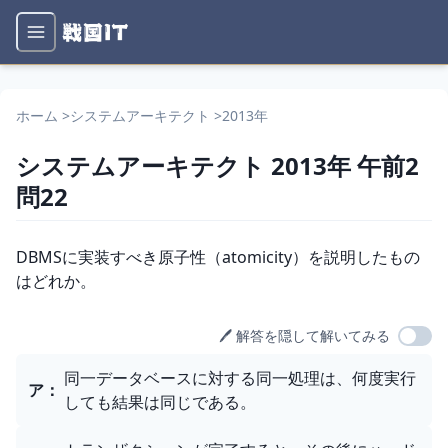
ホーム
>
システムアーキテクト
>
2013年
システムアーキテクト
2013年
午前2
問
22
問題文
DBMSに実装すべき原子性（atomicity）を説明したもの
はどれか。
🖊️ 解答を隠して解いてみる
選択肢
同一データベースに対する同一処理は、何度実行
ア
：
しても結果は同じである。