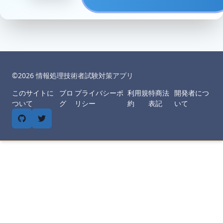
©︎
2026
情報処理技術者試験対策アプリ
このサイトに
ブロ
プライバシーポ
利用規
特商法
開発者につ
ついて
グ
リシー
約
表記
いて