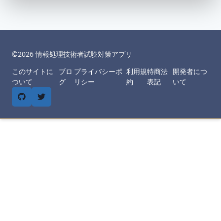
©︎
2026
情報処理技術者試験対策アプリ
このサイトに
ブロ
プライバシーポ
利用規
特商法
開発者につ
ついて
グ
リシー
約
表記
いて