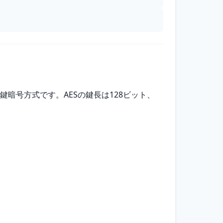
化した共通鍵暗号方式です。AESの鍵長は128ビット、