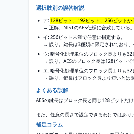
選択肢別の誤答解説
ア:
128ビット、192ビット、256ビット
→ 正解。NISTのAES仕様に合致している
イ: 256ビット未満で任意に指定する。
→ 誤り。鍵長は3種類に限定されており
ウ: 暗号化処理単位のブロック長よりも3
→ 誤り。AESのブロック長は128ビッ
エ: 暗号化処理単位のブロック長よりも3
→ 誤り。鍵長はブロック長より短いとは
よくある誤解
AESの鍵長はブロック長と同じ128ビットだ
また、任意の長さで設定できるわけではあり
補足コラム