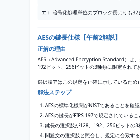
エ
：
暗号化処理単位のブロック長よりも32
AESの鍵長仕様【午前2解説】
正解の理由
AES（Advanced Encryption Sta
192ビット、256ビットの3種類に限定され
選択肢アはこの規定を正確に示しているため
解法ステップ
AESの標準化機関がNISTであることを確
AESの鍵長がFIPS 197で規定されている
鍵長の選択肢が128、192、256ビット
問題文の選択肢と照合し、規定に合致する