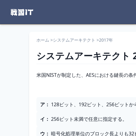
ホーム
>
システムアーキテクト
>
2017年
システムアーキテクト
問題文
米国NISTが制定した、AESにおける鍵長の
選択肢
ア
：
128ビット、192ビット、256ビット
イ
：
256ビット未満で任意に指定する。
ウ
：
暗号化処理単位のブロック長よりも32