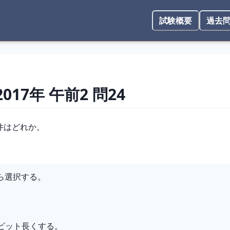
試験概要
過去
2017年
午前2
問
24
条件はどれか。
から選択する。
ビット長くする。