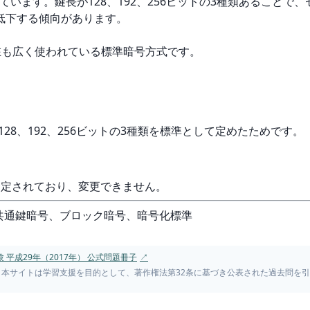
れています。鍵長が128、192、256ビットの3種類あること
低下する傾向があります。
現在も広く使われている標準暗号方式です。
、128、192、256ビットの3種類を標準として定めたためです。
で固定されており、変更できません。
S 197, 共通鍵暗号、ブロック暗号、暗号化標準
平成29年（2017年） 公式問題冊子
↗
。本サイトは学習支援を目的として、著作権法第32条に基づき公表された過去問を