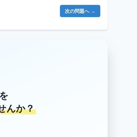
次の問題へ →
を
せんか？