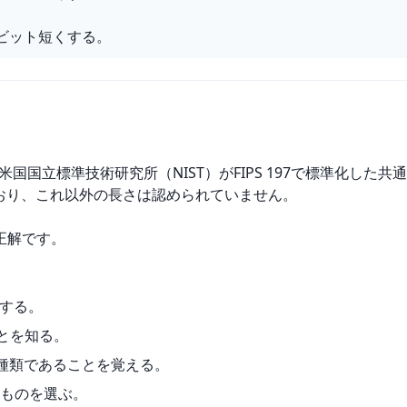
ビット短くする。
ndard）は、米国国立標準技術研究所（NIST）がFIPS 197で標準
ており、これ以外の長さは認められていません。
正解です。
認する。
ことを知る。
の3種類であることを覚える。
ものを選ぶ。