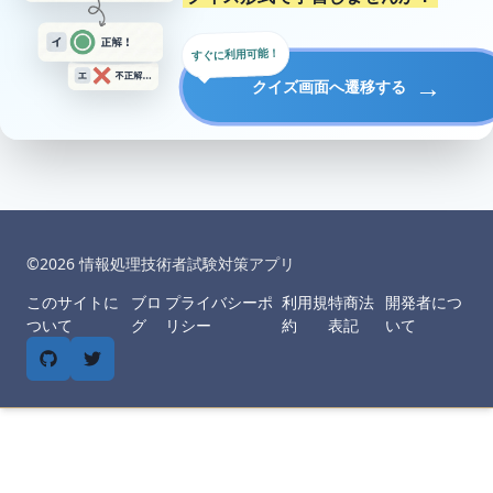
すぐに利用可能！
→
クイズ画面へ遷移する
©︎
2026
情報処理技術者試験対策アプリ
このサイトに
ブロ
プライバシーポ
利用規
特商法
開発者につ
ついて
グ
リシー
約
表記
いて