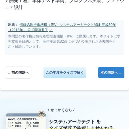
ア開発工程、単体テスト準備、プログラム実装、ソフトウ
ェア設計
出典：
情報処理推進機構（IPA）システムアーキテクト試験 平成30年
（2018年） 公式問題冊子
↗
本問題の著作権は情報処理推進機構（IPA）に帰属します。本サイトは学
習支援を目的として、著作権法第32条に基づき公表された過去問を引
用・解説しています。
← 前の問題へ
この年度をクイズで解く
次の問題へ →
\ せっかくなら /
システムアーキテクト
を
クイズ形式で学習しませんか？