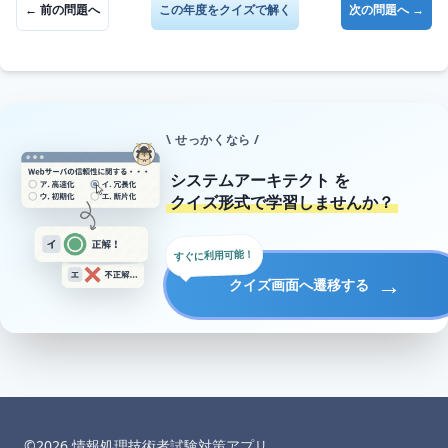
← 前の問題へ
この年度をクイズで解く
次の問題へ →
\ せっかくなら /
システムアーキテクト
を
クイズ形式で学習しませんか？
すぐに利用可能！
→
クイズ画面へ遷移する
©︎
2026
情報処理技術者試験対策アプリ