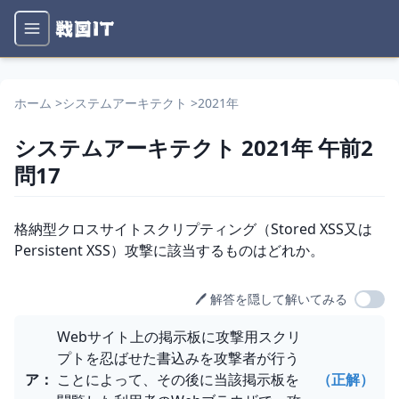
ホーム
>
システムアーキテクト
>
2021年
システムアーキテクト
2021年
午前2
問
17
問題文
格納型クロスサイトスクリプティング（Stored XSS又は
Persistent XSS）攻撃に該当するものはどれか。
🖊️ 解答を隠して解いてみる
選択肢
Webサイト上の掲示板に攻撃用スクリ
プトを忍ばせた書込みを攻撃者が行う
ア
：
ことによって、その後に当該掲示板を
（正解）