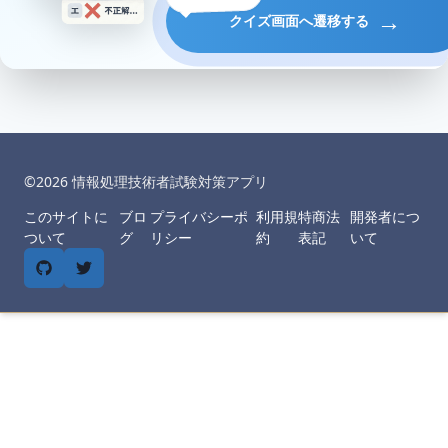
→
クイズ画面へ遷移する
©︎
2026
情報処理技術者試験対策アプリ
このサイトに
ブロ
プライバシーポ
利用規
特商法
開発者につ
ついて
グ
リシー
約
表記
いて