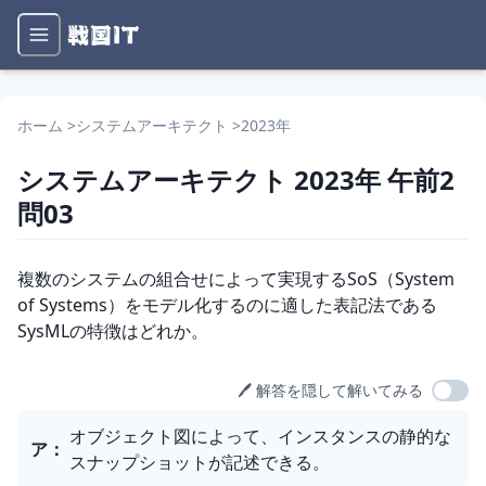
ホーム
>
システムアーキテクト
>
2023年
システムアーキテクト
2023年
午前2
問
03
問題文
複数のシステムの組合せによって実現するSoS（System 
of Systems）をモデル化するのに適した表記法である
SysMLの特徴はどれか。
🖊️ 解答を隠して解いてみる
選択肢
オブジェクト図によって、インスタンスの静的な
ア
：
スナップショットが記述できる。