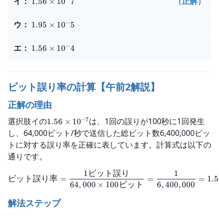
イ
：
（正解）
1.56
×
1
0
7
−
ウ
：
1.95
×
1
0
5
−
エ
：
1.56
×
1
0
4
ビット誤り率の計算【午前2解説】
正解の理由
−
7
選択肢イの
は、1回の誤りが100秒に1回発生
1.56
×
1
0
し、64,000ビット/秒で送信した総ビット数6,400,000ビッ
トに対する誤り率を正確に表しています。計算式は以下の
通りです。
1
ビット誤り
1
ビット誤り率
=
=
=
1.5
64
,
000
×
100
ビット
6
,
400
,
000
解法ステップ