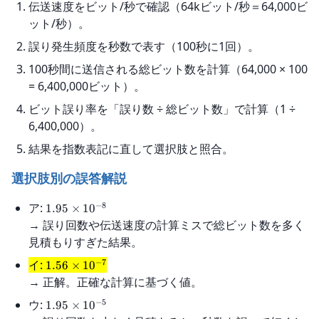
伝送速度をビット/秒で確認（64kビット/秒＝64,000ビ
ット/秒）。
誤り発生頻度を秒数で表す（100秒に1回）。
100秒間に送信される総ビット数を計算（64,000 × 100
= 6,400,000ビット）。
ビット誤り率を「誤り数 ÷ 総ビット数」で計算（1 ÷
6,400,000）。
結果を指数表記に直して選択肢と照合。
選択肢別の誤答解説
−
8
ア:
1.95
×
1
0
→ 誤り回数や伝送速度の計算ミスで総ビット数を多く
見積もりすぎた結果。
−
7
イ:
1.56
×
1
0
→ 正解。正確な計算に基づく値。
−
5
ウ:
1.95
×
1
0