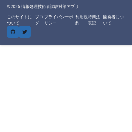
©︎
2026
情報処理技術者試験対策アプリ
このサイトに
ブロ
プライバシーポ
利用規
特商法
開発者につ
ついて
グ
リシー
約
表記
いて