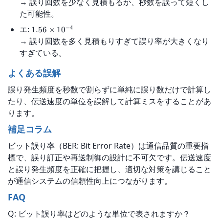
→ 誤り回数を少なく見積もるか、秒数を誤って短くし
た可能性。
−
4
エ:
1.56
×
1
0
→ 誤り回数を多く見積もりすぎて誤り率が大きくなり
すぎている。
よくある誤解
誤り発生頻度を秒数で割らずに単純に誤り数だけで計算し
たり、伝送速度の単位を誤解して計算ミスをすることがあ
ります。
補足コラム
ビット誤り率（BER: Bit Error Rate）は通信品質の重要指
標で、誤り訂正や再送制御の設計に不可欠です。伝送速度
と誤り発生頻度を正確に把握し、適切な対策を講じること
が通信システムの信頼性向上につながります。
FAQ
Q: ビット誤り率はどのような単位で表されますか？