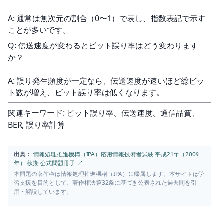
A: 通常は無次元の割合（0〜1）で表し、指数表記で示す
ことが多いです。
Q: 伝送速度が変わるとビット誤り率はどう変わります
か？
A: 誤り発生頻度が一定なら、伝送速度が速いほど総ビッ
ト数が増え、ビット誤り率は低くなります。
関連キーワード: ビット誤り率、伝送速度、通信品質、
BER, 誤り率計算
出典：
情報処理推進機構（IPA）応用情報技術者試験 平成21年（2009
年） 秋期 公式問題冊子
↗
本問題の著作権は情報処理推進機構（IPA）に帰属します。本サイトは学
習支援を目的として、著作権法第32条に基づき公表された過去問を引
用・解説しています。