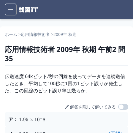
ホーム
>
応用情報技術者
>
2009年 秋期
応用情報技術者
2009年 秋期
午前2
問
35
問題文
伝送速度 64kビット/秒の回線を使ってデータを連続送信
したとき、平均して100秒に1回の1ビット誤りが発生し
た。この回線のビット誤り率は幾らか。
🖊️ 解答を隠して解いてみる
選択肢
−
ア
：
1.95
×
1
0
8
−