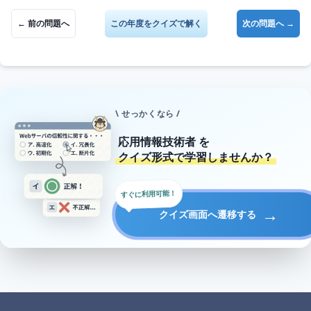
← 前の問題へ
この年度をクイズで解く
次の問題へ →
\ せっかくなら /
応用情報技術者
を
クイズ形式で学習しませんか？
すぐに利用可能！
→
クイズ画面へ遷移する