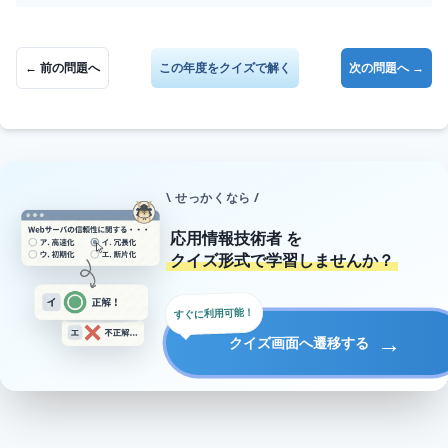
← 前の問題へ
この年度をクイズで解く
次の問題へ →
\ せっかくなら /
応用情報技術者
を
クイズ形式で学習しませんか？
すぐに利用可能！
→
クイズ画面へ遷移する