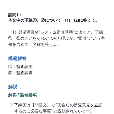
設問
1
：
本文中の下線①、②について、(1)、(2)に答えよ。
（1）経済産業省“システム監査基準”によると、下線
①、②のことをそれぞれ何と呼ぶか。“監査”という字
句を含めて、名称を答えよ。
模範解答
①：監査証拠

②：監査調書
解説
解答の論理構成
下線①は【問題文】で “①自らの監査意見を立証
するのに必要な事実” と説明されています。