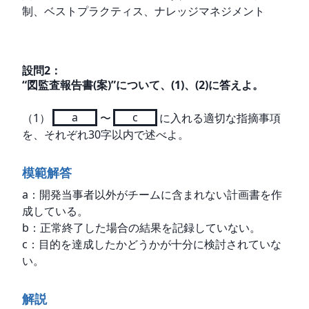
制、ベストプラクティス、ナレッジマネジメント
設問
2
：
“図監査報告書(案)”について、(1)、(2)に答えよ。
（1）
a
〜
c
に入れる適切な指摘事項
を、それぞれ30字以内で述べよ。
模範解答
a：開発当事者以外がチームに含まれない計画書を作
成している。

b：正常終了した場合の結果を記録していない。

c：目的を達成したかどうかが十分に検討されていな
い。
解説