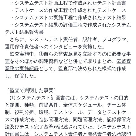
　・システムテスト計画工程で作成されたテスト計画書

　・テストケースの作成工程で作成されたテストケース

　・システムテストの実施工程で作成されたテスト結果

　・システムテスト結果の評価工程で作成されたシステム
テスト結果報告書

　さらに、システムテスト責任者、設計者、プログラマ、
運用保守責任者へのインタビューを実施した。

　監査実施中、
①自らの監査意見を立証するのに必要な事
実
をそのほかの関連資料などと併せて取りまとめ、
②監査
業務の実施記録
として、監査部で決められた様式で作成
し、保管した。

〔監査で判明した事実〕

　(1) システムテスト計画書には、システムテストの目的
と範囲、種類、前提条件、全体スケジュール、チーム体
制、役割分担、環境、テストツール、データとテストケー
スの作成方法、進捗管理方法、問題管理方法、記録保管方
法及びテスト完了基準が記述されていた。システムテスト
計画書には、システムテスト責任者と開発責任者の承認印