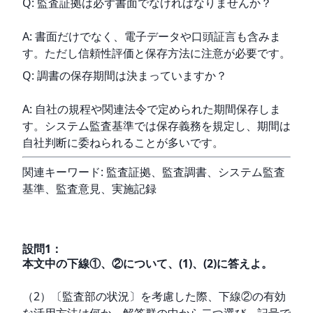
Q: 監査証拠は必ず書面でなければなりませんか？
A: 書面だけでなく、電子データや口頭証言も含みま
す。ただし信頼性評価と保存方法に注意が必要です。
Q: 調書の保存期間は決まっていますか？
A: 自社の規程や関連法令で定められた期間保存しま
す。システム監査基準では保存義務を規定し、期間は
自社判断に委ねられることが多いです。
関連キーワード: 監査証拠、監査調書、システム監査
基準、監査意見、実施記録
設問
1
：
本文中の下線①、②について、(1)、(2)に答えよ。
（2）〔監査部の状況〕を考慮した際、下線②の有効
な活用方法は何か。解答群の中から二つ選び、記号で