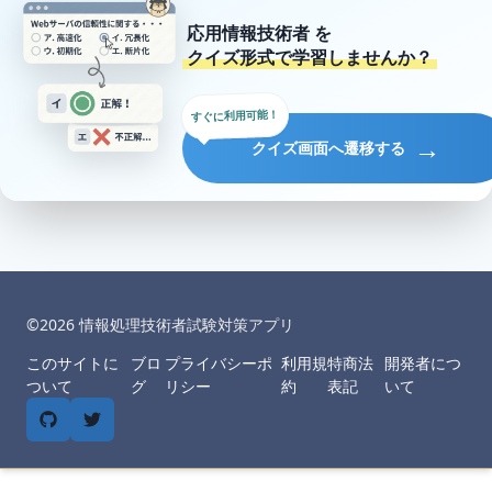
応用情報技術者
を
クイズ形式で学習しませんか？
すぐに利用可能！
→
クイズ画面へ遷移する
©︎
2026
情報処理技術者試験対策アプリ
このサイトに
ブロ
プライバシーポ
利用規
特商法
開発者につ
ついて
グ
リシー
約
表記
いて