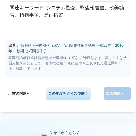
関連キーワード: システム監査、監査報告書、改善勧
告、指摘事項、是正措置
出典：
情報処理推進機構（IPA）応用情報技術者試験 平成22年（2010
年） 秋期 公式問題冊子
↗
本問題の著作権は情報処理推進機構（IPA）に帰属します。本サイトは学
習支援を目的として、著作権法第32条に基づき公表された過去問を引
用・解説しています。
← 前の問題へ
この年度をクイズで解く
次の問題へ →
\ せっかくなら /