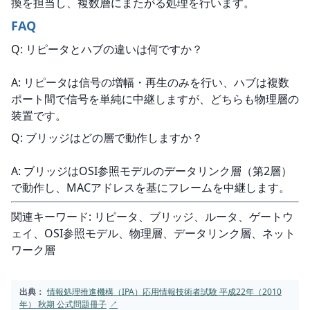
換を担当し、複数層にまたがる処理を行います。
FAQ
Q: リピータとハブの違いは何ですか？
A: リピータは信号の増幅・再生のみを行い、ハブは複数
ポート間で信号を単純に中継しますが、どちらも物理層の
装置です。
Q: ブリッジはどの層で動作しますか？
A: ブリッジはOSI参照モデルのデータリンク層（第2層）
で動作し、MACアドレスを基にフレームを中継します。
関連キーワード: リピータ、ブリッジ、ルータ、ゲートウ
ェイ、OSI参照モデル、物理層、データリンク層、ネット
ワーク層
出典：
情報処理推進機構（IPA）応用情報技術者試験 平成22年（2010
年） 秋期 公式問題冊子
↗