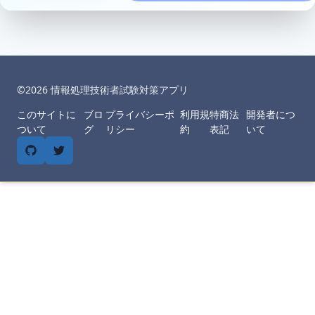
©︎
2026
情報処理技術者試験対策アプリ
このサイトに
ブロ
プライバシーポ
利用規
特商法
開発者につ
ついて
グ
リシー
約
表記
いて