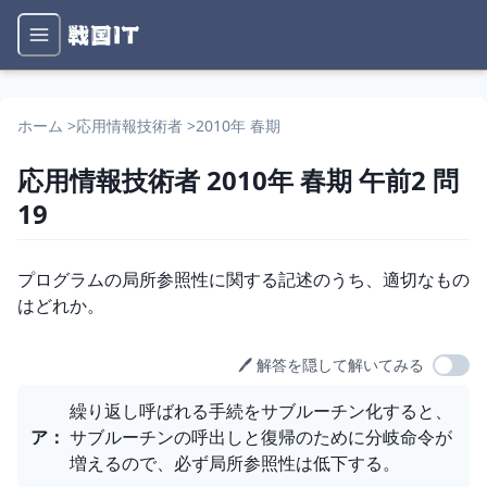
ホーム
>
応用情報技術者
>
2010年 春期
応用情報技術者
2010年 春期
午前2
問
19
問題文
プログラムの局所参照性に関する記述のうち、適切なもの
はどれか。
🖊️ 解答を隠して解いてみる
選択肢
繰り返し呼ばれる手続をサブルーチン化すると、
ア
：
サブルーチンの呼出しと復帰のために分岐命令が
増えるので、必ず局所参照性は低下する。