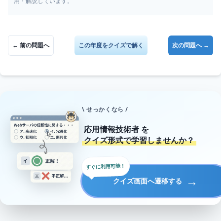
用・解説しています。
← 前の問題へ
この年度をクイズで解く
次の問題へ →
\ せっかくなら /
応用情報技術者
を
クイズ形式で学習しませんか？
すぐに利用可能！
→
クイズ画面へ遷移する