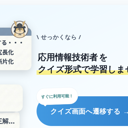
\ せっかくなら /
応用情報技術者
を
クイズ形式で学習しま
すぐに利用可能！
クイズ画面へ遷移する