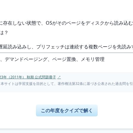
憶に存在しない状態で、OSがそのページをディスクから読み込
は？
を遅延読み込みし、プリフェッチは連続する複数ページを先読み
ト、デマンドページング、ページ置換、メモリ管理
3年（2011年） 秋期 公式問題冊子
↗
。本サイトは学習支援を目的として、著作権法第32条に基づき公表された過去問を
この年度をクイズで解く