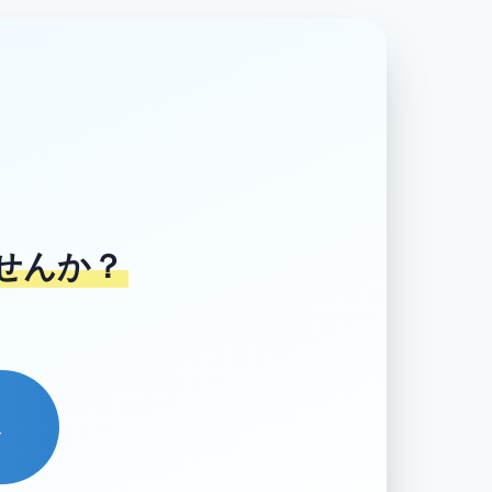
せんか？
→