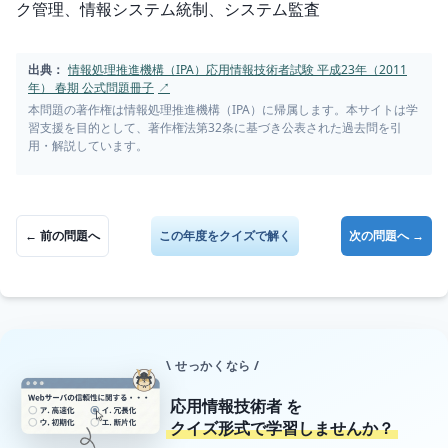
ク管理、情報システム統制、システム監査
出典：
情報処理推進機構（IPA）応用情報技術者試験 平成23年（2011
年） 春期 公式問題冊子
↗
本問題の著作権は情報処理推進機構（IPA）に帰属します。本サイトは学
習支援を目的として、著作権法第32条に基づき公表された過去問を引
用・解説しています。
← 前の問題へ
この年度をクイズで解く
次の問題へ →
\ せっかくなら /
応用情報技術者
を
クイズ形式で学習しませんか？