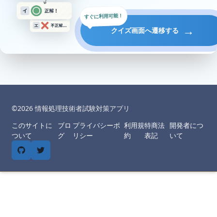
すぐに利用可能！
→
クイズ画面へ遷移する
©︎
2026
情報処理技術者試験対策アプリ
このサイトに
ブロ
プライバシーポ
利用規
特商法
開発者につ
ついて
グ
リシー
約
表記
いて