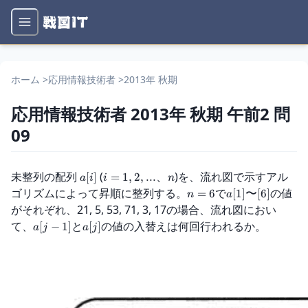
ホーム
>
応用情報技術者
>
2013年 秋期
応用情報技術者
2013年 秋期
午前2
問
09
問題文
未整列の配列 
 (
)を、流れ図で示すアル
[
]
=
1
,
2
,
...
、
a
i
i
n
ゴリズムによって昇順に整列する。
で
の値
=
6
[
1
]
〜
[
6
]
n
a
がそれぞれ、21, 5, 53, 71, 3, 17の場合、流れ図におい
て、
と
の値の入替えは何回行われるか。
[
−
1
]
[
]
a
j
a
j