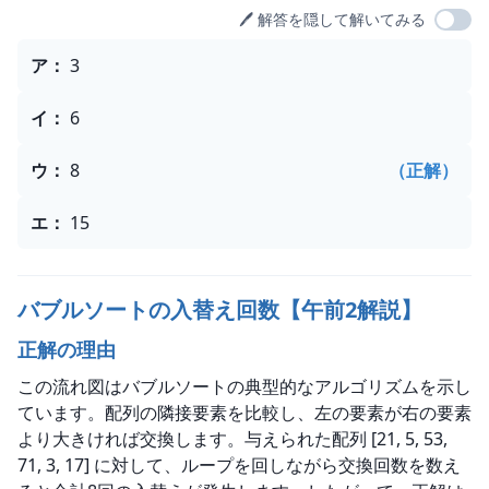
🖊️ 解答を隠して解いてみる
選択肢
ア
：
3
イ
：
6
ウ
：
8
（正解）
エ
：
15
バブルソートの入替え回数【午前2解説】
正解の理由
この流れ図はバブルソートの典型的なアルゴリズムを示し
ています。配列の隣接要素を比較し、左の要素が右の要素
より大きければ交換します。与えられた配列 [21, 5, 53, 
71, 3, 17] に対して、ループを回しながら交換回数を数え