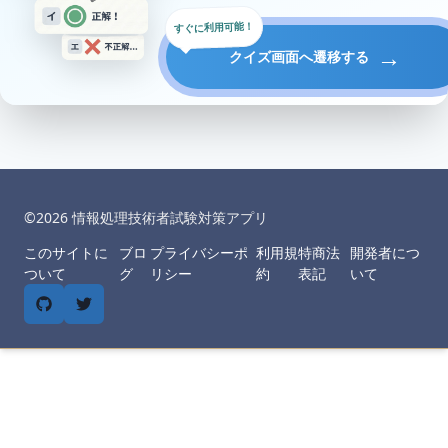
すぐに利用可能！
→
クイズ画面へ遷移する
©︎
2026
情報処理技術者試験対策アプリ
このサイトに
ブロ
プライバシーポ
利用規
特商法
開発者につ
ついて
グ
リシー
約
表記
いて