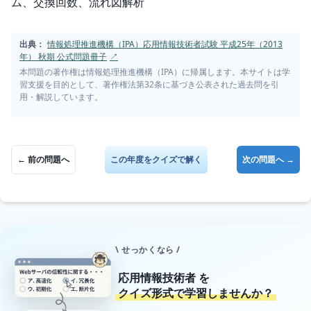
ム、交換回数、流れ図解析
出典：
情報処理推進機構（IPA）応用情報技術者試験 平成25年（2013
年） 秋期 公式問題冊子
↗
本問題の著作権は情報処理推進機構（IPA）に帰属します。本サイトは学
習支援を目的として、著作権法第32条に基づき公表された過去問を引
用・解説しています。
← 前の問題へ
この年度をクイズで解く
次の問題へ →
\ せっかくなら /
応用情報技術者
を
クイズ形式で学習しませんか？