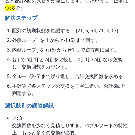
ると合計8回の入替えが発生します。したがって、正解は
ウ: 8
です。
解法ステップ
配列の初期状態を確認する： [21, 5, 53, 71, 3, 17]
外側ループ i を 1 から n-1 (5) まで回す。
内側ループ j を n (6) から i+1 まで逆方向に回す。
各 j で a[j-1] と a[j] を比較し、a[j-1] > a[j] なら交換
し、交換回数をカウント。
全ループ終了まで繰り返し、合計交換回数を求める。
手計算で各ステップの交換を丁寧に追い、合計8回と
判定する。
選択肢別の誤答解説
ア: 3
交換回数を少なく見積もりすぎ。バブルソートの特性
上、もっと多くの交換が必要。