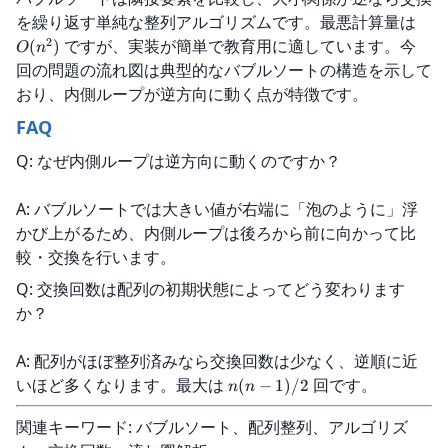
を繰り返す単純な整列アルゴリズムです。最悪計算量は 
2
 ですが、実装が簡単で教育用に適しています。今
(
)
O
n
回の問題の流れ図は典型的なバブルソートの構造を示して
おり、内側ループが逆方向に動く点が特徴です。
FAQ
Q: なぜ内側ループは逆方向に動くのですか？
A: バブルソートでは大きい値が右端に「泡のように」浮
かび上がるため、内側ループは後ろから前に向かって比
較・交換を行います。
Q: 交換回数は配列の初期状態によってどう変わります
か？
A: 配列がほぼ整列済みなら交換回数は少なく、逆順に近
いほど多くなります。最大は 
 回です。
(
−
1
)
/2
n
n
関連キーワード: バブルソート、配列整列、アルゴリズ