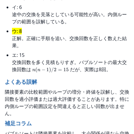
イ: 6
途中の交換を見落としている可能性が高い。内側ルー
プの範囲を誤解している。
ウ: 8
正解。正確に手順を追い、交換回数を正しく数えた結
果。
エ: 15
交換回数を多く見積もりすぎ。バブルソートの最大交
換回数は
だが、実際は8回。
(
−
1
)
/2
=
15
n
n
よくある誤解
隣接要素の比較範囲やループの増分・終値を誤解し、交換
回数を過小評価または過大評価することがあります。特に
内側ループの範囲設定を間違えると正しい回数が出ませ
ん。
補足コラム
バブルソートは隣接要素を比較し、大小関係が逆なら交換