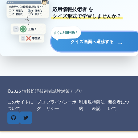
応用情報技術者
を
クイズ形式で学習しませんか？
すぐに利用可能！
→
クイズ画面へ遷移する
©︎
2026
情報処理技術者試験対策アプリ
このサイトに
ブロ
プライバシーポ
利用規
特商法
開発者につ
ついて
グ
リシー
約
表記
いて