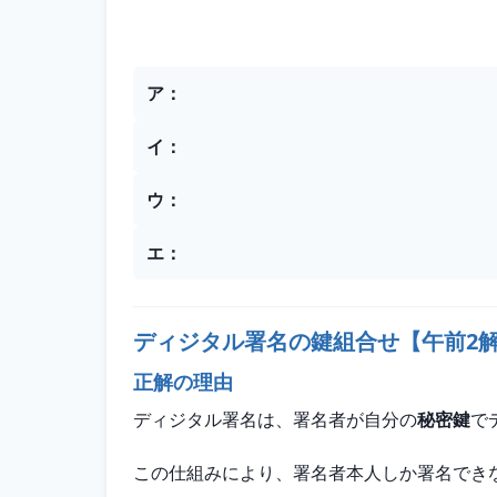
選択肢
ア
：
イ
：
ウ
：
エ
：
ディジタル署名の鍵組合せ【午前2
正解の理由
ディジタル署名は、署名者が自分の
秘密鍵
で
この仕組みにより、署名者本人しか署名でき