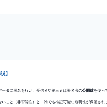
解説】
データに署名を行い、受信者や第三者は署名者の
公開鍵
を使っ
ないこと（非否認性）と、誰でも検証可能な透明性が保証され