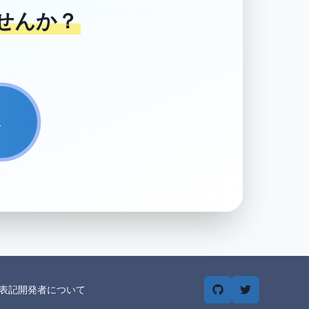
せんか？
→
表記
開発者について