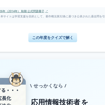
6年（2014年） 秋期 公式問題冊子
↗
。本サイトは学習支援を目的として、著作権法第32条に基づき公表された過去問を
この年度をクイズで解く
\ せっかくなら /
応用情報技術者
を