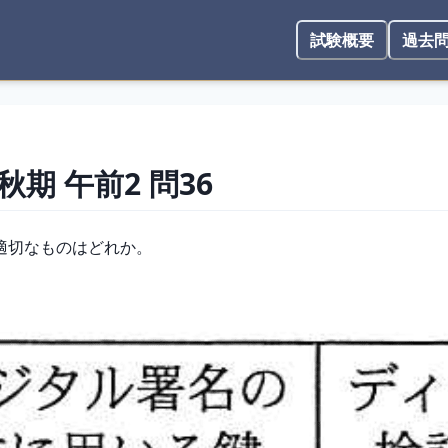
試験概要
過去
 秋期
午前2
問
36
適切なものはどれか。