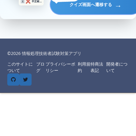
→
クイズ画面へ遷移する
©︎
2026
情報処理技術者試験対策アプリ
このサイトに
ブロ
プライバシーポ
利用規
特商法
開発者につ
ついて
グ
リシー
約
表記
いて