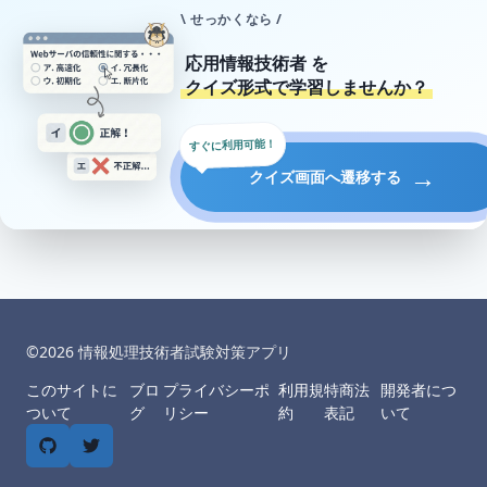
\ せっかくなら /
応用情報技術者
を
クイズ形式で学習しませんか？
すぐに利用可能！
→
クイズ画面へ遷移する
©︎
2026
情報処理技術者試験対策アプリ
このサイトに
ブロ
プライバシーポ
利用規
特商法
開発者につ
ついて
グ
リシー
約
表記
いて