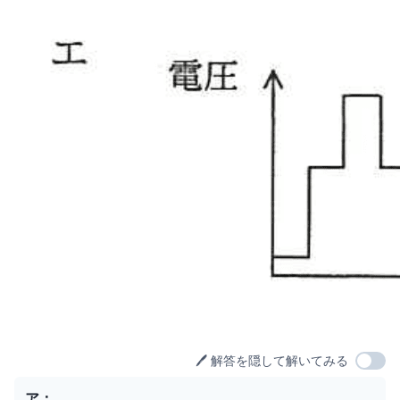
🖊️ 解答を隠して解いてみる
選択肢
ア
：