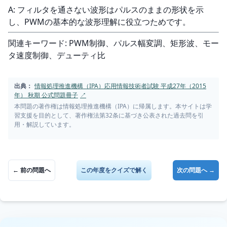
A: フィルタを通さない波形はパルスのままの形状を示
し、PWMの基本的な波形理解に役立つためです。
関連キーワード: PWM制御、パルス幅変調、矩形波、モー
タ速度制御、デューティ比
出典：
情報処理推進機構（IPA）応用情報技術者試験 平成27年（2015
年） 秋期 公式問題冊子
↗
本問題の著作権は情報処理推進機構（IPA）に帰属します。本サイトは学
習支援を目的として、著作権法第32条に基づき公表された過去問を引
用・解説しています。
← 前の問題へ
この年度をクイズで解く
次の問題へ →