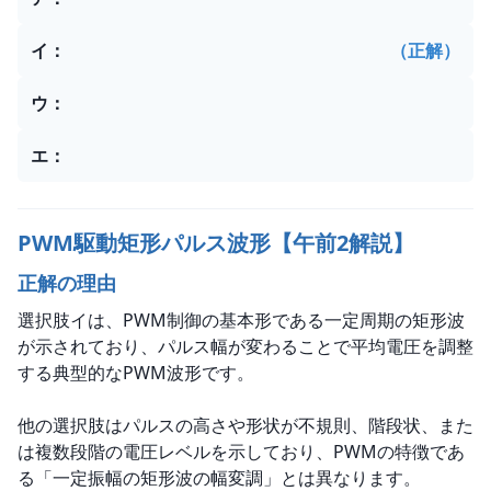
イ
：
（正解）
ウ
：
エ
：
PWM駆動矩形パルス波形【午前2解説】
正解の理由
選択肢イは、PWM制御の基本形である一定周期の矩形波
が示されており、パルス幅が変わることで平均電圧を調整
する典型的なPWM波形です。
他の選択肢はパルスの高さや形状が不規則、階段状、また
は複数段階の電圧レベルを示しており、PWMの特徴であ
る「一定振幅の矩形波の幅変調」とは異なります。