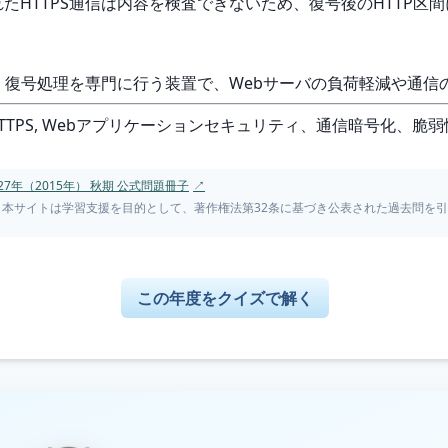
されたHTTPS通信は内容を検査できないため、復号後のHTTP
暗号化・復号処理を専門に行う装置で、Webサーバの負荷軽減や通
、HTTPS, Webアプリケーションセキュリティ、通信暗号化、脆
7年（2015年） 秋期 公式問題冊子
↗
。本サイトは学習支援を目的として、著作権法第32条に基づき公表された過去問を
この年度をクイズで解く