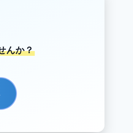
せんか？
→