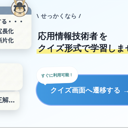
\ せっかくなら /
応用情報技術者
を
クイズ形式で学習しま
すぐに利用可能！
クイズ画面へ遷移する