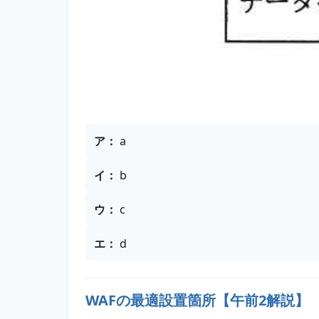
選択肢
ア
：
a
イ
：
b
ウ
：
c
エ
：
d
WAFの最適設置箇所【午前2解説】