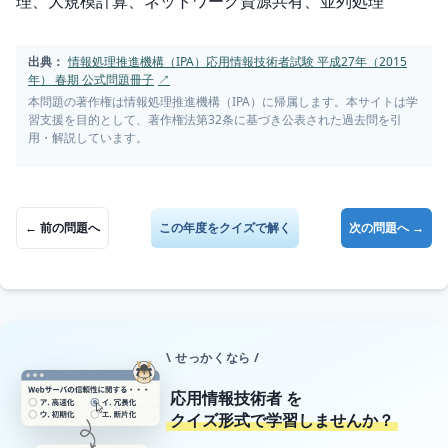
理、大規模計算、ネットワーク資源共有、並列処理
出典：
情報処理推進機構（IPA）応用情報技術者試験 平成27年（2015
年） 春期 公式問題冊子
↗
本問題の著作権は情報処理推進機構（IPA）に帰属します。本サイトは学
習支援を目的として、著作権法第32条に基づき公表された過去問を引
用・解説しています。
← 前の問題へ
この年度をクイズで解く
次の問題へ →
\ せっかくなら /
応用情報技術者
を
クイズ形式で学習しませんか？