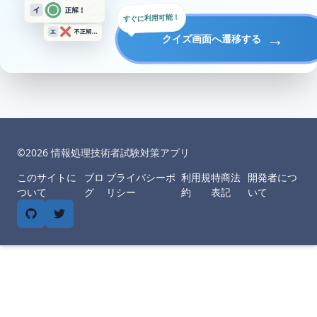
すぐに利用可能！
→
クイズ画面へ遷移する
©︎
2026
情報処理技術者試験対策アプリ
このサイトに
ブロ
プライバシーポ
利用規
特商法
開発者につ
ついて
グ
リシー
約
表記
いて