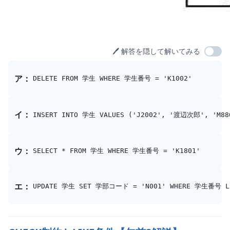
🖊️ 解答を隠して解いてみる
選択肢
ア
：
イ
：
ウ
：
エ
：