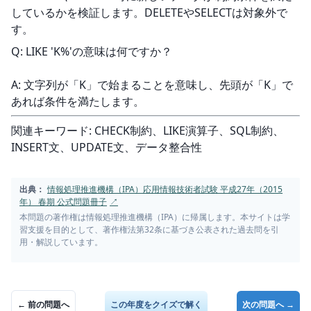
しているかを検証します。DELETEやSELECTは対象外で
す。
Q: LIKE 'K%'の意味は何ですか？
A: 文字列が「K」で始まることを意味し、先頭が「K」で
あれば条件を満たします。
関連キーワード: CHECK制約、LIKE演算子、SQL制約、
INSERT文、UPDATE文、データ整合性
出典：
情報処理推進機構（IPA）応用情報技術者試験 平成27年（2015
年） 春期 公式問題冊子
↗
本問題の著作権は情報処理推進機構（IPA）に帰属します。本サイトは学
習支援を目的として、著作権法第32条に基づき公表された過去問を引
用・解説しています。
← 前の問題へ
この年度をクイズで解く
次の問題へ →