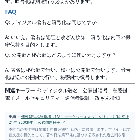
す。暗号化は別途行う必要があります。
FAQ
Q: ディジタル署名と暗号化は同じですか？
A: いいえ。署名は認証と改ざん検知、暗号化は内容の機
密保持を目的とします。
Q: 公開鍵と秘密鍵はどのように使い分けますか？
A: 署名は秘密鍵で行い、検証は公開鍵で行います。暗号
化は逆に公開鍵で行い、秘密鍵で復号します。
関連キーワード:
 ディジタル署名、公開鍵暗号、秘密鍵、
電子メールセキュリティ、送信者認証、改ざん検知
出典：
情報処理推進機構（IPA）データベーススペシャリスト試験 平成
21年（2009年） 公式問題冊子
↗
本問題の著作権は情報処理推進機構（IPA）に帰属します。本サイトは学
習支援を目的として、著作権法第32条に基づき公表された過去問を引