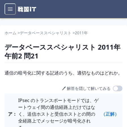
ホーム
>
データベーススペシャリスト
>
2011年
データベーススペシャリスト
2011年
午前2
問
21
問題文
通信の暗号化に関する記述のうち、適切なものはどれか。
🖊️ 解答を隠して解いてみる
選択肢
IPsec のトランスポートモードでは、ゲ
ートウェイ間の通信経路上だけではな
ア
：
く、送信ホストと受信ホストとの間の
（正解）
全経路上でメッセージが暗号化され