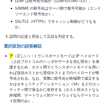
LDAP は暗号化可能か（LDAPS/STARTTLS）。
S/MIME の暗号化はサーバ側で復号可能か（エンド
ツーエンド暗号化か）。
SSL/TLS（HTTPS）でキャッシュ制御がどうなる
か。
設問の記述と照合して正誤を判定する。
選択肢別の誤答解説
ア
（正しい）: トランスポートモードは IP ペイロード
（上位プロトコルのヘッダやデータを含む部分）を保
護するため、ホスト間でトランスポートモードを用い
れば送信ホストから受信ホストまでのペイロードが暗
号化される。なお、実際に暗号化が終端間で成立する
かはセキュリティアソシエーション（SA）をどのエン
ティティ間で張るかに依存する（ホスト対ホストなら
終端間、ゲートウェイ対ゲートウェイならゲートウェ
イ区間のみ）。