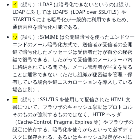
イ
（誤り）: LDAP は暗号化できないというのは誤り。
LDAP に対しては LDAPS（LDAP over SSL/TLS）や
STARTTLS による暗号化が一般的に利用できるため、
通信内容を暗号化可能である。
ウ
（誤り）: S/MIME は公開鍵暗号を使ったエンドツー
エンドのメール暗号化方式で、送信者が受信者の公開
鍵で暗号化したメッセージは受信者だけが自分の秘密
鍵で復号できる。したがって受信側のメールサーバ内
に格納されている間でも、メール管理者が平文を見る
ことは通常できない（ただし組織が秘密鍵を管理・保
有している場合や鍵エスカローションを導入している
場合は別）。
エ
（誤り）: SSL/TLS を使用して配信された HTML 文
書について、ブラウザのキャッシュ挙動はプロトコル
そのものが強制するものではなく、HTTP ヘッダ
（Cache-Control, Pragma, Expires 等）やブラウザの
設定に依存する。暗号化を使うからといって必ずディ
スクに保存される、あるいはキャッシュ設定が不可に