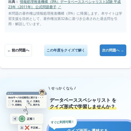
出典：
情報処理推進機構（IPA）データベーススペシャリスト試験 平成
23年（2011年） 公式問題冊子
↗
本問題の著作権は情報処理推進機構（IPA）に帰属します。本サイトは学
習支援を目的として、著作権法第32条に基づき公表された過去問を引
用・解説しています。
← 前の問題へ
この年度をクイズで解く
次の問題へ →
\ せっかくなら /
データベーススペシャリスト
を
クイズ形式で学習しませんか？
すぐに利用可能！
→
クイズ画面へ遷移する