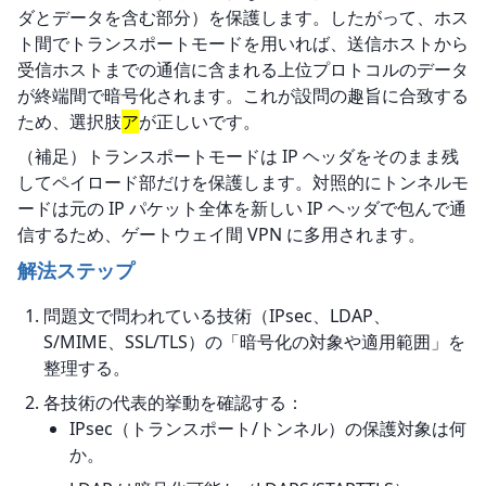
ダとデータを含む部分）を保護します。したがって、ホス
ト間でトランスポートモードを用いれば、送信ホストから
受信ホストまでの通信に含まれる上位プロトコルのデータ
が終端間で暗号化されます。これが設問の趣旨に合致する
ため、選択肢
ア
が正しいです。
（補足）トランスポートモードは IP ヘッダをそのまま残
してペイロード部だけを保護します。対照的にトンネルモ
ードは元の IP パケット全体を新しい IP ヘッダで包んで通
信するため、ゲートウェイ間 VPN に多用されます。
解法ステップ
問題文で問われている技術（IPsec、LDAP、
S/MIME、SSL/TLS）の「暗号化の対象や適用範囲」を
整理する。
各技術の代表的挙動を確認する：
IPsec（トランスポート/トンネル）の保護対象は何
か。