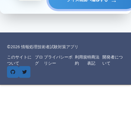
©︎
2026
情報処理技術者試験対策アプリ
このサイトに
ブロ
プライバシーポ
利用規
特商法
開発者につ
ついて
グ
リシー
約
表記
いて