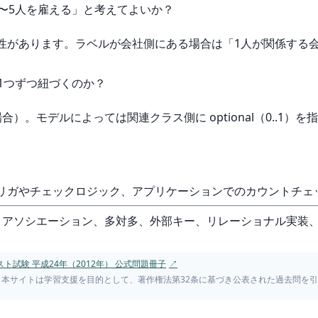
は0〜5人を雇える」と考えてよいか？
能性があります。ラベルが会社側にある場合は「1人が関係する会
1つずつ紐づくのか？
合）。モデルによっては関連クラス側に optional（0..1
トリガやチェックロジック、アプリケーションでのカウントチェ
ス、アソシエーション、多対多、外部キー、リレーショナル実装
ト試験 平成24年（2012年） 公式問題冊子
↗
。本サイトは学習支援を目的として、著作権法第32条に基づき公表された過去問を