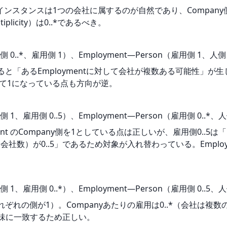
）インスタンスは1つの会社に属するのが自然であり、Company
plicity）は0..*であるべき。
 0..*、雇用側 1）、Employment―Person（雇用側 1、人側 0
*とすると「あるEmploymentに対して会社が複数ある可能性
に対して1になっている点も方向が逆。
 1、雇用側 0..5）、Employment―Person（雇用側 0..*、人
ment のCompany側を1としている点は正しいが、雇用側0.
数）が0..5」であるため対象が入れ替わっている。Employmen
 1、雇用側 0..*）、Employment―Person（雇用側 0..5、人
ぞれの側が1）。Companyあたりの雇用は0..*（会社は複数
意味に一致するため正しい。