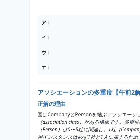
選択肢
ア
：
イ
：
ウ
：
エ
：
アソシエーションの多重度【午前2
正解の理由
図はCompanyとPersonを結ぶアソシエーショ
（association class）がある構
（Person）は0〜5社に関連し、1社（Com
用インスタンスは必ず1社と1人に属するため、Compan