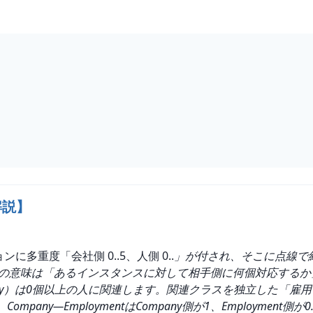
解説】
ンに多重度「会社側 0..5、人側 0..
」が付され、そこに点線で
成です。多重度の意味は「あるインスタンスに対して相手側に何個対応
pany）は0個以上の人に関連します。関連クラスを独立した「雇用（
y―EmploymentはCompany側が1、Employment側が0.