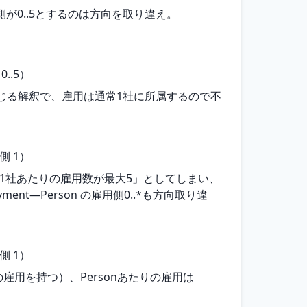
側が0..5とするのは方向を取り違え。
..5）
」が生じる解釈で、雇用は通常1社に所属するので不
側 1）
.5は「1社あたりの雇用数が最大5」としてしまい、
t―Person の雇用側0..*も方向取り違
側 1）
の雇用を持つ）、Personあたりの雇用は