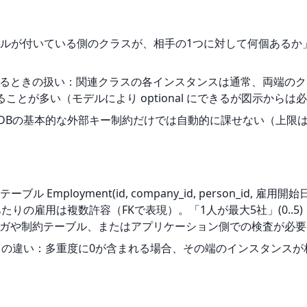
ルが付いている側のクラスが、相手の1つに対して何個あるか
ss）を独立するときの扱い：関連クラスの各インスタンスは通常、両
とが多い（モデルにより optional にできるが図示からは
制約はRDBの基本的な外部キー制約だけでは自動的に課せない（上
oyment(id, company_id, person_id, 雇用開始日, ..
あたりの雇用は複数許容（FKで表現）。「1人が最大5社」(0..
るトリガや制約テーブル、またはアプリケーション側での検査が必
）の違い：多重度に0が含まれる場合、その端のインスタンスが