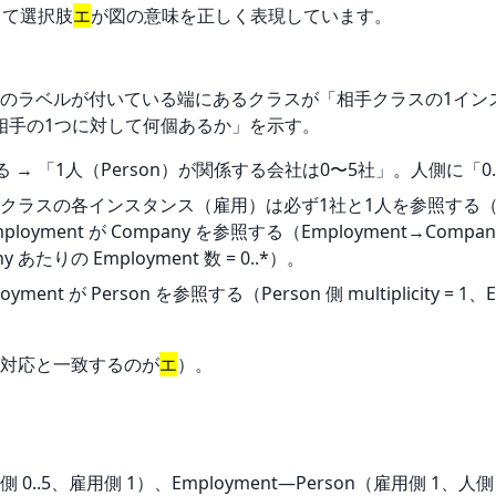
がって選択肢
エ
が図の意味を正しく表現しています。
のラベルが付いている端にあるクラスが「相手クラスの1イン
相手の1つに対して何個あるか」を示す。
→ 「1人（Person）が関係する会社は0〜5社」。人側に「0..
クラスの各インスタンス（雇用）は必ず1社と1人を参照する
ployment が Company を参照する（Employment→Company は
pany あたりの Employment 数 = 0..*）。
ment が Person を参照する（Person 側 multiplicity = 1、Emp
対応と一致するのが
エ
）。
 0..5、雇用側 1）、Employment―Person（雇用側 1、人側 0