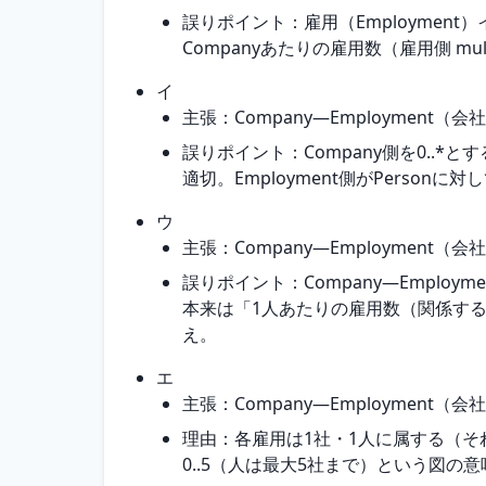
誤りポイント：雇用（Employment
Companyあたりの雇用数（雇用側 multi
イ
主張：Company―Employment（会社側
誤りポイント：Company側を0..
適切。Employment側がPerson
ウ
主張：Company―Employment（会社側
誤りポイント：Company―Employ
本来は「1人あたりの雇用数（関係する会社
え。
エ
主張：Company―Employment（会社側
理由：各雇用は1社・1人に属する（それ
0..5（人は最大5社まで）という図の