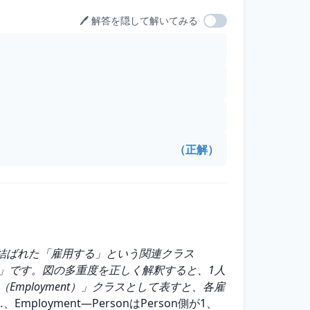
🖊️ 解答を隠して解いてみる
（正解）
結ばれた「雇用する」という関連クラス
するか」です。図の多重度を正しく解釈すると、1人
Employment）」クラスとして表すと、各雇
.
、Employment―PersonはPerson側が1、