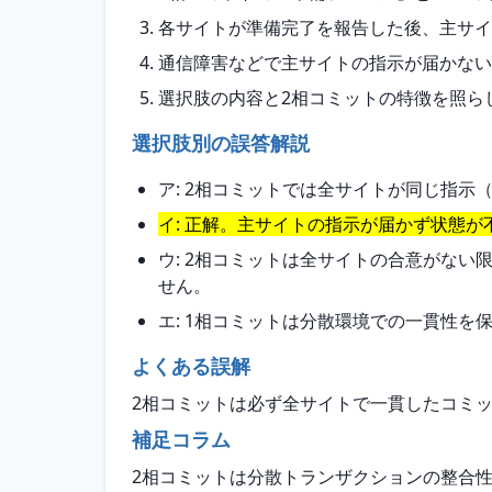
各サイトが準備完了を報告した後、主サイ
通信障害などで主サイトの指示が届かない
選択肢の内容と2相コミットの特徴を照ら
選択肢別の誤答解説
ア: 2相コミットでは全サイトが同じ指
イ: 正解。主サイトの指示が届かず状態
ウ: 2相コミットは全サイトの合意がな
せん。
エ: 1相コミットは分散環境での一貫性
よくある誤解
2相コミットは必ず全サイトで一貫したコミ
補足コラム
2相コミットは分散トランザクションの整合性