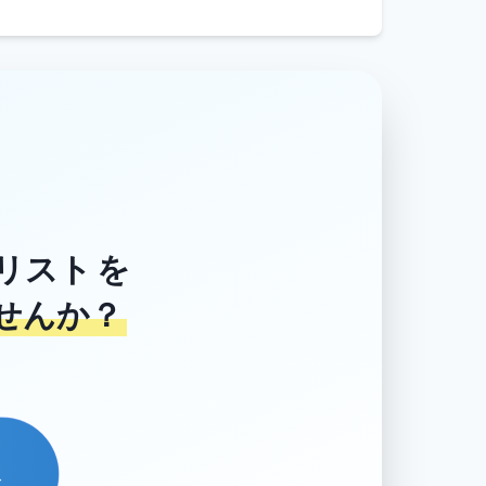
リスト
を
せんか？
→