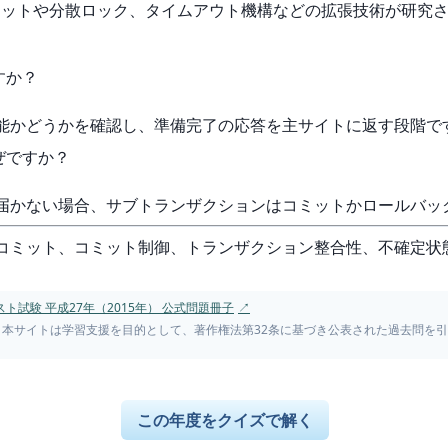
ミットや分散ロック、タイムアウト機構などの拡張技術が研究
すか？
可能かどうかを確認し、準備完了の応答を主サイトに返す段階で
ぜですか？
で届かない場合、サブトランザクションはコミットかロールバ
相コミット、コミット制御、トランザクション整合性、不確定状
ト試験 平成27年（2015年） 公式問題冊子
↗
。本サイトは学習支援を目的として、著作権法第32条に基づき公表された過去問を
この年度をクイズで解く