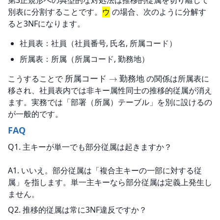
第3正規形への典型的な対処法は推移的従属を切り離して
別表に分割することです。
ウ
 の場合、次のように分解す
ると3NFになります。
社員表：社員（社員番号, 氏名, 所属コード）
所属表：所属（所属コード, 勤務地）
こうすることで 
 の関係は所属表に
所属コード
→
勤務地
移され、社員表内では非キー属性同士の推移的従属が消え
ます。実務では「部署（所属）テーブル」を別に設けるの
が一般的です。
FAQ
Q1. 主キーが単一でも部分従属は起きますか？
A1. いいえ。部分従属は「複合主キーの一部に対する従
属」を指します。単一主キーなら部分従属は定義上発生し
ません。
Q2. 推移的従属は常に3NF違反ですか？