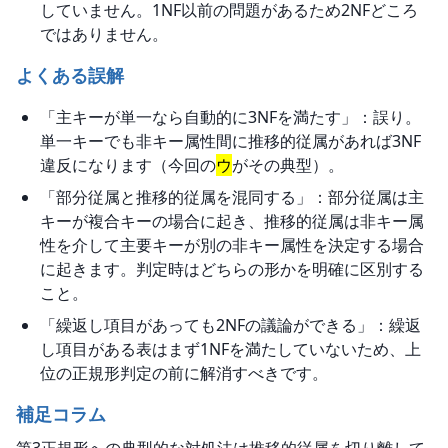
していません。1NF以前の問題があるため2NFどころ
ではありません。
よくある誤解
「主キーが単一なら自動的に3NFを満たす」：誤り。
単一キーでも非キー属性間に推移的従属があれば3NF
違反になります（今回の
ウ
がその典型）。
「部分従属と推移的従属を混同する」：部分従属は主
キーが複合キーの場合に起き、推移的従属は非キー属
性を介して主要キーが別の非キー属性を決定する場合
に起きます。判定時はどちらの形かを明確に区別する
こと。
「繰返し項目があっても2NFの議論ができる」：繰返
し項目がある表はまず1NFを満たしていないため、上
位の正規形判定の前に解消すべきです。
補足コラム