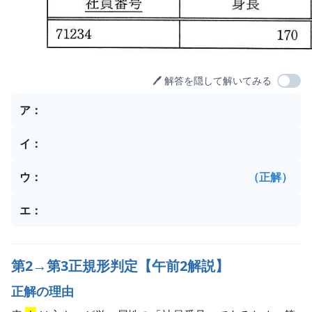
🖊️ 解答を隠して解いてみる
選択肢
ア
：
イ
：
ウ
：
（正解）
エ
：
第2→第3正規形判定【午前2解説】
正解の理由