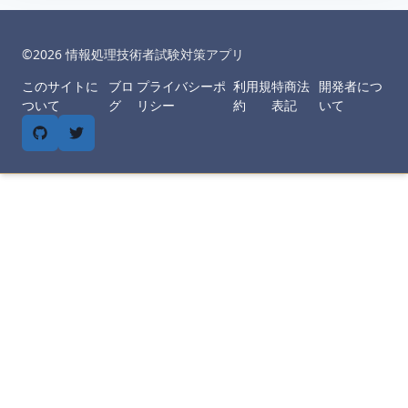
©︎
2026
情報処理技術者試験対策アプリ
このサイトに
ブロ
プライバシーポ
利用規
特商法
開発者につ
ついて
グ
リシー
約
表記
いて