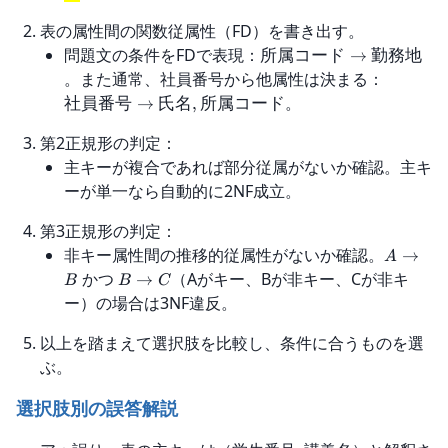
表の属性間の関数従属性（FD）を書き出す。
問題文の条件をFDで表現：
所属コード
→
勤務地
。また通常、社員番号から他属性は決まる：
。
社員番号
→
氏名
,
所属コード
第2正規形の判定：
主キーが複合であれば部分従属がないか確認。主キ
ーが単一なら自動的に2NF成立。
第3正規形の判定：
非キー属性間の推移的従属性がないか確認。
→
A
かつ
（Aがキー、Bが非キー、Cが非キ
→
B
B
C
ー）の場合は3NF違反。
以上を踏まえて選択肢を比較し、条件に合うものを選
ぶ。
選択肢別の誤答解説