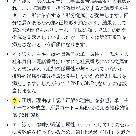
ア：誤り。表の主キーは（学生番号, 講義名）と解釈さ
れ、ここで講義名→担当教員が成立すると講義名が主
キーの一部に依存する「部分従属」が発生します。部
分従属があるため第2正規形を満たさず、結果として
第3正規形でもありません。前回の誤りではこの部分
従属を見落としていましたが、正しくは第2正規形を
満たさないという評価になります。
イ：誤り。主キーは社員番号の単一属性で、氏名・入
社年月日・電話番号はいずれも社員番号にのみ従属す
ると想定され（追加の従属性が与えられていない）、
推移的従属や部分従属は発生しないため第3正規形を
満たします。したがって「2NFで3NFでない」には該
当しません。
ウ
：正解。理由は上記「正解の理由」を参照。単一主
キーで2NF成立、所属コード→勤務地 による推移的従
属で3NF違反。
エ：誤り。趣味が繰返し属性（{…}）として1つのセル
に複数値を持っているため、第1正規形（1NF）を満た