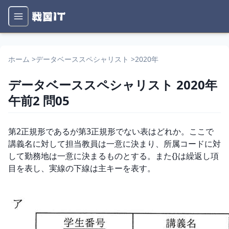
ホーム
>
データベーススペシャリスト
>
2020年
データベーススペシャリスト
2020年
午前2
問
05
問題文
第2正規形であるが第3正規形でない表はどれか。ここで
講義名に対して担当教員は一意に決まり、所属コードに対
して勤務地は一意に決まるものとする。また{}は繰返し項
目を表し、実線の下線は主キーを表す。