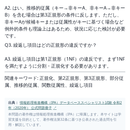
A2. はい。推移的従属（キー→非キーA、非キーA→非キー
B）を含む場合は第3正規形の条件に反します。ただし、
非キーAが候補キーまたは従属性がキーに基づく場合など
例外的条件も理論上はあるため、状況に応じた検討が必要
です。
Q3. 繰返し項目はどの正規形の違反ですか？
A3. 繰返し項目は第1正規形（1NF）の違反です。まず1NF
を満たすように分割・正規化する必要があります。
関連キーワード: 正規化、第2正規形、第3正規形、部分従
属、推移的従属、関数従属性、繰返し項目
出典：
情報処理推進機構（IPA）データベーススペシャリスト試験 令和2
年（2020年） 公式問題冊子
↗
本問題の著作権は情報処理推進機構（IPA）に帰属します。本サイトは学
習支援を目的として、著作権法第32条に基づき公表された過去問を引
用・解説しています。