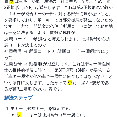
表 
ウ
 は主キーが単一属性の「社員番号」であるため、第
2正規形（2NF）は満たします。これは第2正規形の定義が
「主キーが複合キーの一部に対する部分従属がないこと」
を要求しており、単一キーでは部分従属が発生しないため
です。一方で、問題文の条件「所属コードに対して勤務地
 と与えられます。社員番号から所
所属コード
→
勤務地
 と 
 によ
社員番号
→
所属コード
所属コード
→
勤務地
 が成立します。これは非キー属性同
社員番号
→
勤務地
士の推移的従属に該当し、第3正規形（3NF）が要求する
「非キー属性が他の非キー属性に依存してはならない」と
いう条件に反します。したがって 
ウ
 は「第2正規形であ
るが第3正規形でない」表です。
解法ステップ
主キー（候補キー）を特定する。
ウ
：主キーは社員番号（単一属性）。