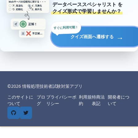
データベーススペシャリスト
を
クイズ形式で学習しませんか？
すぐに利用可能！
→
クイズ画面へ遷移する
©︎
2026
情報処理技術者試験対策アプリ
このサイトに
ブロ
プライバシーポ
利用規
特商法
開発者につ
ついて
グ
リシー
約
表記
いて