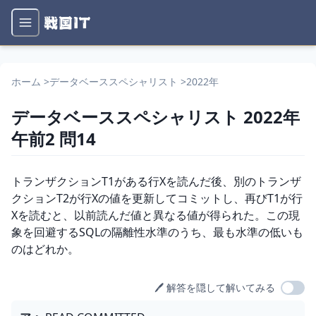
ホーム
>
データベーススペシャリスト
>
2022年
データベーススペシャリスト
2022年
午前2
問
14
問題文
トランザクションT1がある行Xを読んだ後、別のトランザ
クションT2が行Xの値を更新してコミットし、再びT1が行
Xを読むと、以前読んだ値と異なる値が得られた。この現
象を回避するSQLの隔離性水準のうち、最も水準の低いも
のはどれか。
🖊️ 解答を隠して解いてみる
選択肢