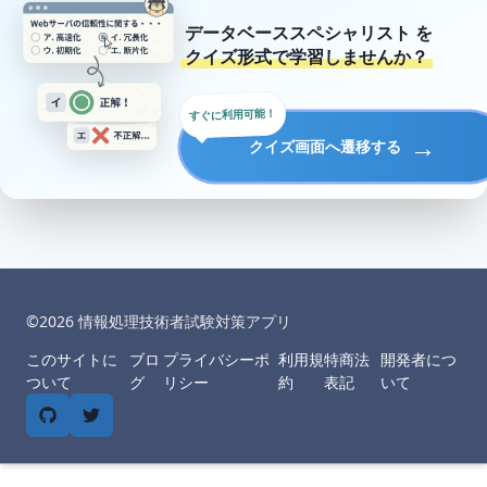
データベーススペシャリスト
を
クイズ形式で学習しませんか？
すぐに利用可能！
→
クイズ画面へ遷移する
©︎
2026
情報処理技術者試験対策アプリ
このサイトに
ブロ
プライバシーポ
利用規
特商法
開発者につ
ついて
グ
リシー
約
表記
いて