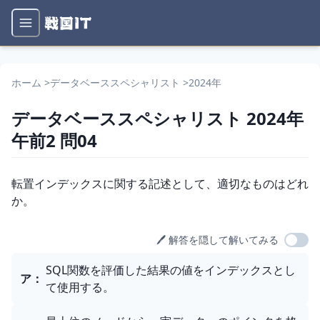
ホーム
>
データベーススペシャリスト
>
2024年
データベーススペシャリスト
2024年
午前2
問
04
問題文
転置インデックスに関する記述として、適切なものはどれ
か。
🖊️ 解答を隠して解いてみる
選択肢
SQL関数を評価した結果の値をインデックスとし
ア
：
て使用する。