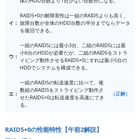
体のHDD台数より1台少ない台数分になる。
RAID5+0の耐障害性は一組のRAID5よりも高く、
イ
：
故障台数が全体のHDD台数の半分までならデータ
を復旧できる。
一組のRAID5には最小3台、二組のRAID5には最
小6台のHDDが必要だが、二組のRAID5をストラ
ウ
：
イピング動作させるRAID5+0にすれば最小5台の
HDDでシステムを構成できる。
一組のRAID5の転送速度に比べて、複
数組のRAID5をストライピング動作さ
エ
：
（正解）
せたRAID5+0は転送速度を高速にでき
る。
RAID5+0の性能特性【午前2解説】