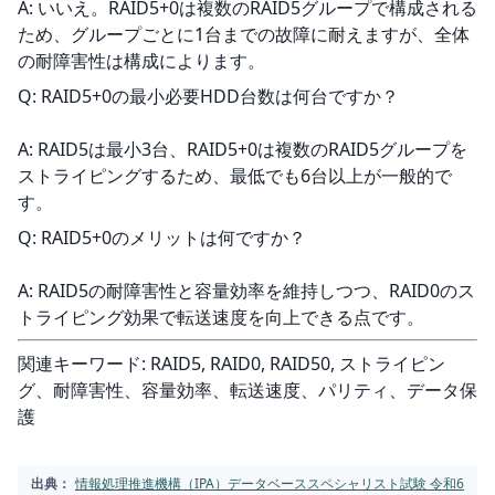
A: いいえ。RAID5+0は複数のRAID5グループで構成される
ため、グループごとに1台までの故障に耐えますが、全体
の耐障害性は構成によります。
Q: RAID5+0の最小必要HDD台数は何台ですか？
A: RAID5は最小3台、RAID5+0は複数のRAID5グループを
ストライピングするため、最低でも6台以上が一般的で
す。
Q: RAID5+0のメリットは何ですか？
A: RAID5の耐障害性と容量効率を維持しつつ、RAID0のス
トライピング効果で転送速度を向上できる点です。
関連キーワード: RAID5, RAID0, RAID50, ストライピン
グ、耐障害性、容量効率、転送速度、パリティ、データ保
護
出典：
情報処理推進機構（IPA）データベーススペシャリスト試験 令和6