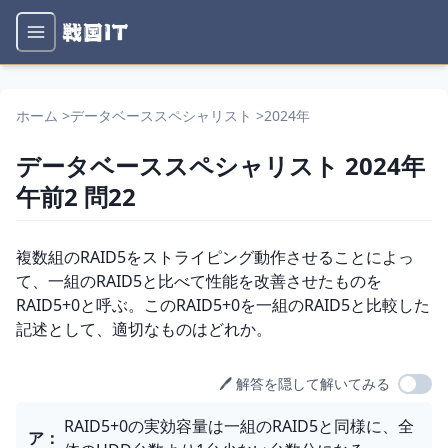
ホーム
>
データベーススペシャリスト
>
2024年
データベーススペシャリスト
2024年
午前2
問
22
問題文
複数組のRAID5をストライピング動作させることによっ
て、一組のRAID5と比べて性能を改善させたものを
RAID5+0と呼ぶ。このRAID5+0を一組のRAID5と比較した
記述として、適切なものはどれか。
🖊️ 解答を隠して解いてみる
選択肢
RAID5+0の実効容量は一組のRAID5と同様に、全
ア
：