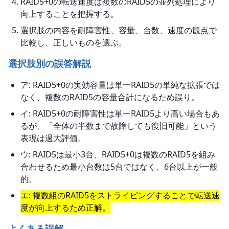
RAID5+0の転送速度は複数のRAID5の並列処理により
向上することを把握する。
選択肢の内容を耐障害性、容量、台数、速度の観点で
比較し、正しいものを選ぶ。
選択肢別の誤答解説
ア: RAID5+0の実効容量は単一RAID5の単純な拡張では
なく、複数のRAID5の容量合計になるため誤り。
イ: RAID5+0の耐障害性は単一RAID5より高い場合もあ
るが、「全体の半数まで故障しても復旧可能」という
表現は過大評価。
ウ: RAID5は最小3台、RAID5+0は複数のRAID5を組み
合わせるため最小台数は5台ではなく、6台以上が一般
的。
エ: 複数組のRAID5をストライピングすることで転送速
度が向上するため正解。
よくある誤解