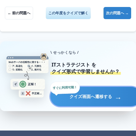
← 前の問題へ
この年度をクイズで解く
次の問題へ →
\ せっかくなら /
ITストラテジスト
を
クイズ形式で学習しませんか？
すぐに利用可能！
→
クイズ画面へ遷移する