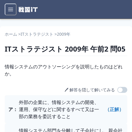
ホーム
>
ITストラテジスト
>
2009年
ITストラテジスト
2009年
午前2
問
05
問題文
情報システムのアウトソーシングを説明したものはどれ
か。
🖊️ 解答を隠して解いてみる
選択肢
外部の企業に、情報システムの開発、
ア
：
運用、保守などに関するすべて又は一
（正解）
部の業務を委託すること
情報システム部門を分離して子会社にし、親会社