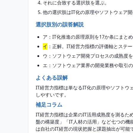
それに合致する選択肢を選ぶ。
他の選択肢はIT化の原理やソフトウェア
選択肢別の誤答解説
ア：IT化推進の原理原則を17か条にまと
イ
：正解。IT経営力指標の評価軸とステ
ウ：ソフトウェア開発プロセスの成熟度を
エ：ソフトウェア業界の開発業務や取引の
よくある誤解
IT経営力指標は単なるIT化の原理やソフト
しやすいです。
補足コラム
IT経営力指標は企業のIT活用成熟度を測る
盤の構築度」「IT人材の活用」など七つの機
は自社のIT経営の現状把握と課題抽出が可能