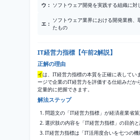
ウ
：
ソフトウェア開発を実践する組織に対
ソフトウェア業界における開発業務、
エ
：
たもの
IT経営力指標【午前2解説】
正解の理由
イ
は、IT経営力指標の本質を正確に表してい
ージで企業のIT経営力を評価する仕組みだか
定量的に把握できます。
解法ステップ
問題文の「IT経営力指標」が経済産業省
選択肢の内容を「IT経営力指標」の目的
IT経営力指標は「IT活用度合いを七つ