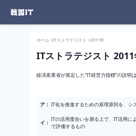
ホーム
>
ITストラテジスト
>
2011年
ITストラテジスト
201
問題文
経済産業省が策定した“IT経営力指標”の説明
選択肢
ア
：
IT化を推進するための原理原則を、シ
ITの活用度合いを測る上で、IT活用
イ
：
で評価するもの