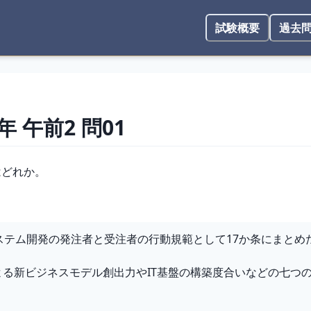
試験概要
過去
1年
午前2
問
01
はどれか。
ステム開発の発注者と受注者の行動規範として17か条にまとめ
による新ビジネスモデル創出力やIT基盤の構築度合いなどの七つ