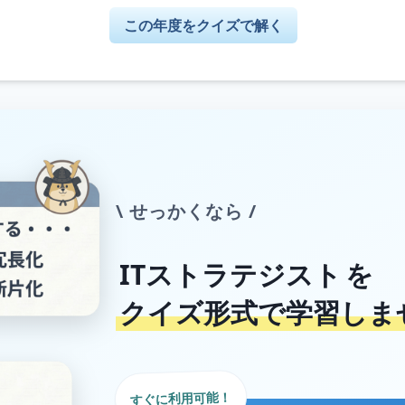
この年度をクイズで解く
\ せっかくなら /
ITストラテジスト
を
クイズ形式で学習しま
すぐに利用可能！