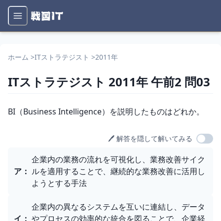
ホーム
>
ITストラテジスト
>
2011年
ITストラテジスト
2011年
午前2
問
03
問題文
BI（Business Intelligence）を説明したものはどれか。
🖊️ 解答を隠して解いてみる
選択肢
企業内の業務の流れを可視化し、業務改善サイク
ア
：
ルを適用することで、継続的な業務改善に活用し
ようとする手法
企業内の異なるシステムを互いに連結し、データ
イ
：
やプロセスの効率的な統合を図ることで、企業経