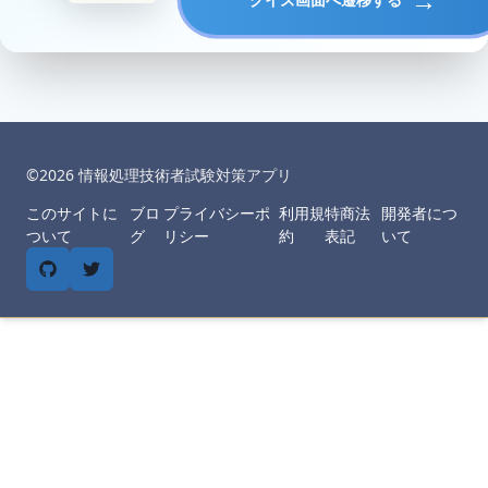
©︎
2026
情報処理技術者試験対策アプリ
このサイトに
ブロ
プライバシーポ
利用規
特商法
開発者につ
ついて
グ
リシー
約
表記
いて