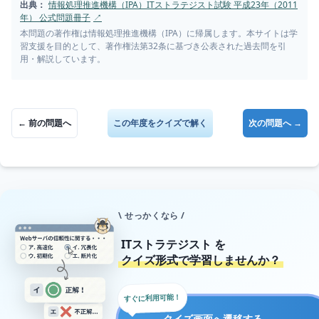
出典：
情報処理推進機構（IPA）ITストラテジスト試験 平成23年（2011
年） 公式問題冊子
↗
本問題の著作権は情報処理推進機構（IPA）に帰属します。本サイトは学
習支援を目的として、著作権法第32条に基づき公表された過去問を引
用・解説しています。
← 前の問題へ
この年度をクイズで解く
次の問題へ →
\ せっかくなら /
ITストラテジスト
を
クイズ形式で学習しませんか？
すぐに利用可能！
→
クイズ画面へ遷移する