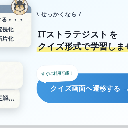
\ せっかくなら /
ITストラテジスト
を
クイズ形式で学習しま
すぐに利用可能！
クイズ画面へ遷移する