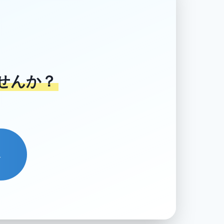
せんか？
→