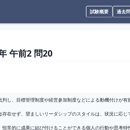
試験概要
過去
4年
午前2
問
20
批判し、目標管理制度や経営参加制度などによる動機付けが有
は存在せず、望ましいリーダシップのスタイルは、状況に応じ
、恒常的に成果に結び付けることができる個人の行動や思考特