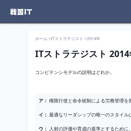
ホーム
>
ITストラテジスト
>
2014年
ITストラテジスト
201
問題文
コンピテンシモデルの説明はどれか。
選択肢
ア
：
権限行使と命令統制による労務管理を
イ
：
最適なリーダシップの唯一のスタイル
ウ
：
人材の評価や育成の基準とするために