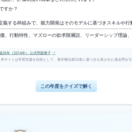
何ですか？
を定義する枠組みで、能力開発はそのモデルに基づきスキルや
評価、行動特性、マズローの欲求階層説、リーダーシップ理論
26年（2014年） 公式問題冊子
↗
。本サイトは学習支援を目的として、著作権法第32条に基づき公表された過去問を
この年度をクイズで解く