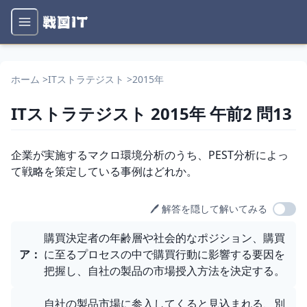
ホーム
>
ITストラテジスト
>
2015年
ITストラテジスト
2015年
午前2
問
13
問題文
企業が実施するマクロ環境分析のうち、PEST分析によっ
て戦略を策定している事例はどれか。
🖊️ 解答を隠して解いてみる
選択肢
購買決定者の年齢層や社会的なポジション、購買
ア
：
に至るプロセスの中で購買行動に影響する要因を
把握し、自社の製品の市場授入方法を決定する。
自社の製品市場に参入してくると見込まれる、別