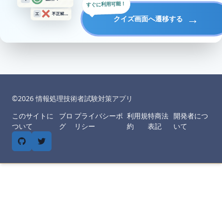
すぐに利用可能！
→
クイズ画面へ遷移する
©︎
2026
情報処理技術者試験対策アプリ
このサイトに
ブロ
プライバシーポ
利用規
特商法
開発者につ
ついて
グ
リシー
約
表記
いて