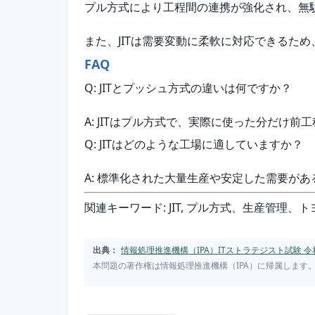
プル方式により工程間の連携が強化され、無
また、JITは需要変動に柔軟に対応できるた
FAQ
Q: JITとプッシュ方式の違いは何ですか？
A: JITはプル方式で、実際に使った分だ
Q: JITはどのような工場に適していますか？
A: 標準化された大量生産や安定した需要が
関連キーワード: JIT, プル方式、生産管
出典：
情報処理推進機構（IPA）ITストラテジスト試験 令
本問題の著作権は情報処理推進機構（IPA）に帰属します