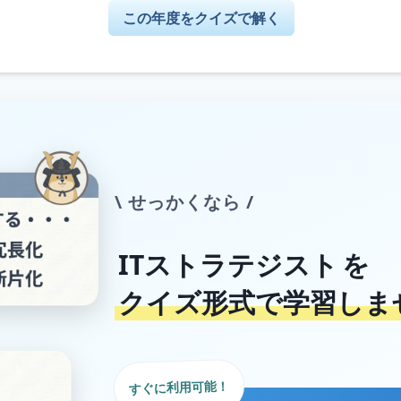
この年度をクイズで解く
\ せっかくなら /
ITストラテジスト
を
クイズ形式で学習しま
すぐに利用可能！