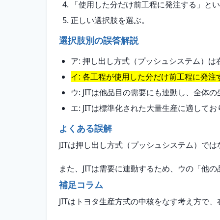
「使用した分だけ前工程に発注する」とい
正しい選択肢を選ぶ。
選択肢別の誤答解説
ア: 押し出し方式（プッシュシステム）は
イ: 各工程が使用した分だけ前工程に発注
ウ: JITは他品目の需要にも連動し、全
エ: JITは標準化された大量生産に適し
よくある誤解
JITは押し出し方式（プッシュシステム）で
また、JITは需要に連動するため、ウの「他
補足コラム
JITはトヨタ生産方式の中核をなす考え方で