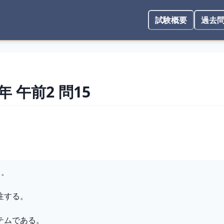
試験概要
過去
1年
午前2
問
15
る。
注する。
テムである。