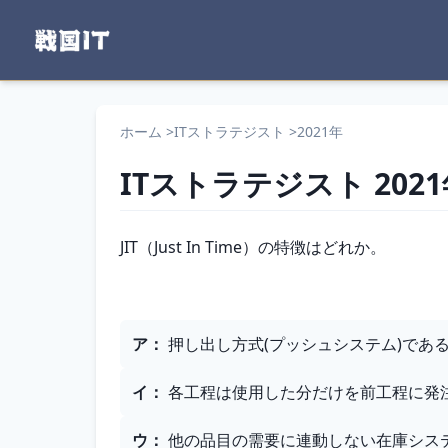
ホーム
>
ITストラテジスト
>
2021年
ITストラテジスト
202
問題文
JIT（Just In Time）の特徴はどれか。
選択肢
ア
：
押し出し方式(プッシュシステム)であ
イ
：
各工程は使用した分だけを前工程に発
ウ
：
他の品目の需要に連動しない在庫シス