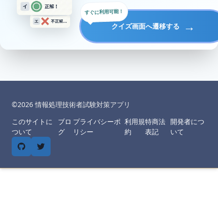
すぐに利用可能！
→
クイズ画面へ遷移する
©︎
2026
情報処理技術者試験対策アプリ
このサイトに
ブロ
プライバシーポ
利用規
特商法
開発者につ
ついて
グ
リシー
約
表記
いて