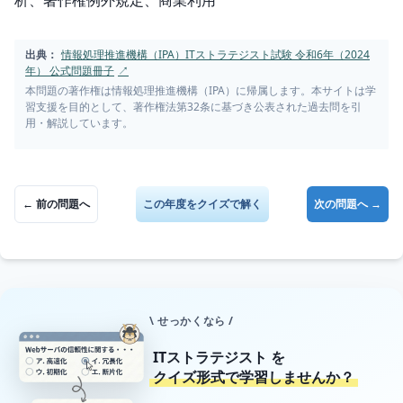
析、著作権例外規定、商業利用
出典：
情報処理推進機構（IPA）ITストラテジスト試験 令和6年（2024
年） 公式問題冊子
↗
本問題の著作権は情報処理推進機構（IPA）に帰属します。本サイトは学
習支援を目的として、著作権法第32条に基づき公表された過去問を引
用・解説しています。
← 前の問題へ
この年度をクイズで解く
次の問題へ →
\ せっかくなら /
ITストラテジスト
を
クイズ形式で学習しませんか？