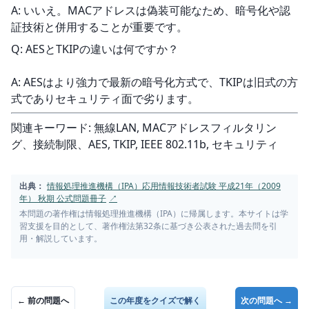
A: いいえ。MACアドレスは偽装可能なため、暗号化や認
証技術と併用することが重要です。
Q: AESとTKIPの違いは何ですか？
A: AESはより強力で最新の暗号化方式で、TKIPは旧式の方
式でありセキュリティ面で劣ります。
関連キーワード: 無線LAN, MACアドレスフィルタリン
グ、接続制限、AES, TKIP, IEEE 802.11b, セキュリティ
出典：
情報処理推進機構（IPA）応用情報技術者試験 平成21年（2009
年） 秋期 公式問題冊子
↗
本問題の著作権は情報処理推進機構（IPA）に帰属します。本サイトは学
習支援を目的として、著作権法第32条に基づき公表された過去問を引
用・解説しています。
← 前の問題へ
この年度をクイズで解く
次の問題へ →