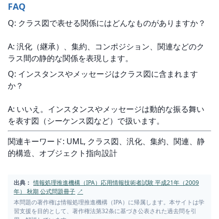
FAQ
Q: クラス図で表せる関係にはどんなものがありますか？
A: 汎化（継承）、集約、コンポジション、関連などのク
ラス間の静的な関係を表現します。
Q: インスタンスやメッセージはクラス図に含まれます
か？
A: いいえ。インスタンスやメッセージは動的な振る舞い
を表す図（シーケンス図など）で扱います。
関連キーワード: UML, クラス図、汎化、集約、関連、静
的構造、オブジェクト指向設計
出典：
情報処理推進機構（IPA）応用情報技術者試験 平成21年（2009
年） 秋期 公式問題冊子
↗
本問題の著作権は情報処理推進機構（IPA）に帰属します。本サイトは学
習支援を目的として、著作権法第32条に基づき公表された過去問を引