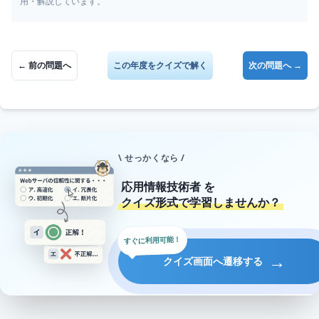
用・解説しています。
← 前の問題へ
この年度をクイズで解く
次の問題へ →
\ せっかくなら /
応用情報技術者
を
クイズ形式で学習しませんか？
すぐに利用可能！
→
クイズ画面へ遷移する