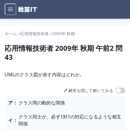
ホーム
>
応用情報技術者
>
2009年 秋期
応用情報技術者
2009年 秋期
午前2
問
43
問題文
UMLのクラス図が表す内容はどれか。
🖊️ 解答を隠して解いてみる
選択肢
ア
：
クラス間の動的な関係
クラス同士が、必ず1対1の対応になるような相互
イ
：
関係