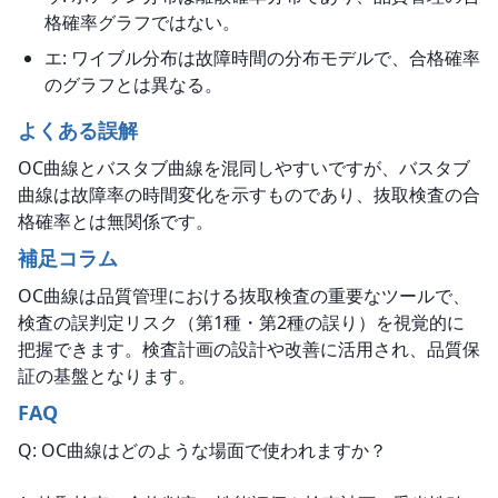
格確率グラフではない。
エ: ワイブル分布は故障時間の分布モデルで、合格確率
のグラフとは異なる。
よくある誤解
OC曲線とバスタブ曲線を混同しやすいですが、バスタブ
曲線は故障率の時間変化を示すものであり、抜取検査の合
格確率とは無関係です。
補足コラム
OC曲線は品質管理における抜取検査の重要なツールで、
検査の誤判定リスク（第1種・第2種の誤り）を視覚的に
把握できます。検査計画の設計や改善に活用され、品質保
証の基盤となります。
FAQ
Q: OC曲線はどのような場面で使われますか？