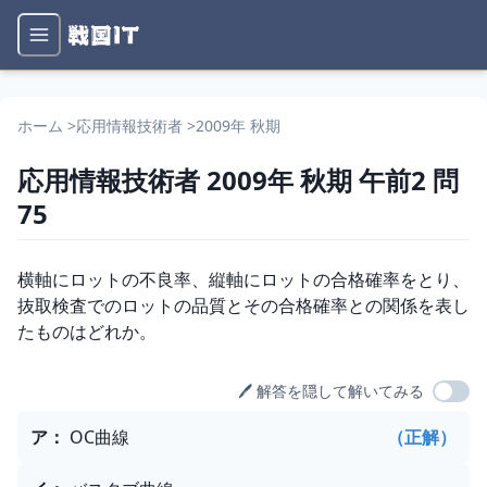
ホーム
>
応用情報技術者
>
2009年 秋期
応用情報技術者
2009年 秋期
午前2
問
75
問題文
横軸にロットの不良率、縦軸にロットの合格確率をとり、
抜取検査でのロットの品質とその合格確率との関係を表し
たものはどれか。
🖊️ 解答を隠して解いてみる
選択肢
ア
：
OC曲線
（正解）