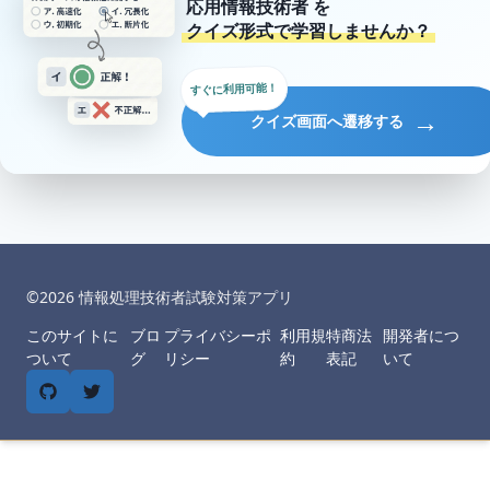
応用情報技術者
を
クイズ形式で学習しませんか？
すぐに利用可能！
→
クイズ画面へ遷移する
©︎
2026
情報処理技術者試験対策アプリ
このサイトに
ブロ
プライバシーポ
利用規
特商法
開発者につ
ついて
グ
リシー
約
表記
いて