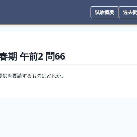
試験概要
過去
 春期
午前2
問
66
提供を要請するものはどれか。