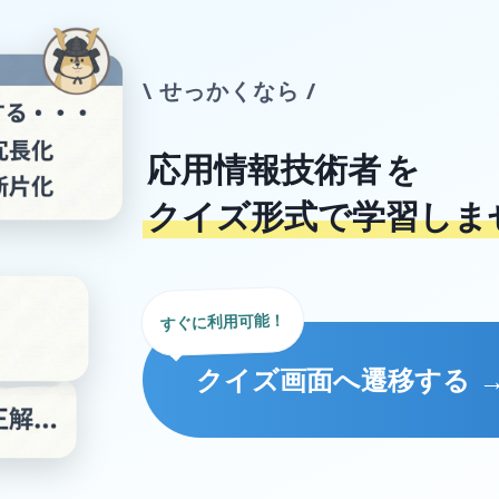
\ せっかくなら /
応用情報技術者
を
クイズ形式で学習しま
すぐに利用可能！
クイズ画面へ遷移する