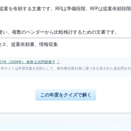
的な提案を依頼する文書です。RFIは準備段階、RFPは提案依頼段
際に使い、複数のベンダーから比較検討するための文書です。
 調達プロセス、提案依頼書、情報収集
1年（2009年） 春期 公式問題冊子
↗
。本サイトは学習支援を目的として、著作権法第32条に基づき公表された過去問を
この年度をクイズで解く