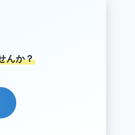
せんか？
→